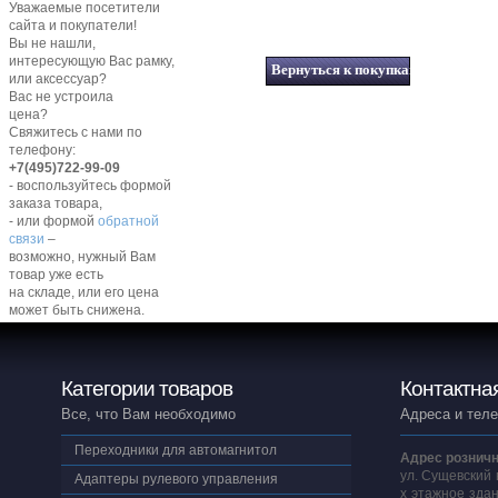
Уважаемые посетители
сайта и покупатели!
Вы не нашли,
интересующую Вас рамку,
или аксессуар?
Вас не устроила
цена?
Свяжитесь с нами по
телефону:
+7(495)722-99-09
- воспользуйтесь формой
заказа товара,
- или формой
обратной
связи
–
возможно, нужный Вам
товар уже есть
на складе, или его цена
может быть снижена.
Категории товаров
Контактна
Все, что Вам необходимо
Адреса и тел
Переходники для автомагнитол
Адрес розничн
ул. Сущевский 
Адаптеры рулевого управления
х этажное здан