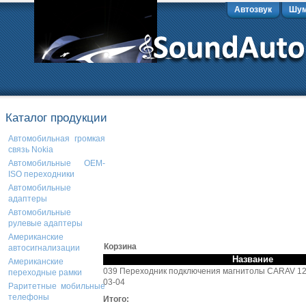
Автозвук
Шум
Каталог продукции
Автомобильная громкая
связь Nokia
Автомобильные OEM-
ISO переходники
Автомобильные
адаптеры
Автомобильные
рулевые адаптеры
Американские
Корзина
автосигнализации
Название
Американские
039 Переходник подключения магнитолы CARAV 12-0
переходные рамки
03-04
Раритетные мобильные
телефоны
Итого: