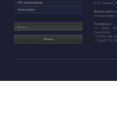
ISO-переходники
E-79, Москва, 
Аксессуары
Время работы
понедельник – 
Телефоны:
+7 (495) 92
SoundAuto.
+7 (903) 594-3
+7 (964) 773-7