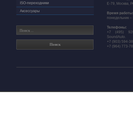
ISO-переходники
E-79, Москва, 
Аксессуары
Время работы
понедельник – 
Телефоны:
+7 (495) 92
SoundAuto.
+7 (903) 594-3
+7 (964) 773-7