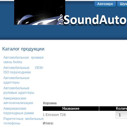
Автозвук
Шум
Каталог продукции
Автомобильная громкая
связь Nokia
Автомобильные OEM-
ISO переходники
Автомобильные
адаптеры
Автомобильные
рулевые адаптеры
Американские
автосигнализации
Корзина
Название
Колич
Американские
переходные рамки
1 Ericsson T28
Раритетные мобильные
Итого:
телефоны