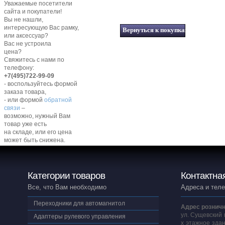
Уважаемые посетители
сайта и покупатели!
Вы не нашли,
интересующую Вас рамку,
или аксессуар?
Вас не устроила
цена?
Свяжитесь с нами по
телефону:
+7(495)722-99-09
- воспользуйтесь формой
заказа товара,
- или формой
обратной
связи
–
возможно, нужный Вам
товар уже есть
на складе, или его цена
может быть снижена.
Категории товаров
Контактна
Все, что Вам необходимо
Адреса и тел
Переходники для автомагнитол
Адрес розничн
ул. Сущевский 
Адаптеры рулевого управления
х этажное здан