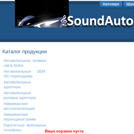
Автозвук
Шум
Каталог продукции
Автомобильная громкая
связь Nokia
Автомобильные OEM-
ISO переходники
Автомобильные
адаптеры
Автомобильные
рулевые адаптеры
Американские
автосигнализации
Американские
переходные рамки
Раритетные мобильные
телефоны
Ваша корзина пуста