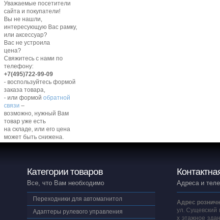
Уважаемые посетители
сайта и покупатели!
Вы не нашли,
интересующую Вас рамку,
или аксессуар?
Вас не устроила
цена?
Свяжитесь с нами по
телефону:
+7(495)722-99-09
- воспользуйтесь формой
заказа товара,
- или формой
обратной
связи
–
возможно, нужный Вам
товар уже есть
на складе, или его цена
может быть снижена.
Категории товаров
Контактна
Все, что Вам необходимо
Адреса и тел
Переходники для автомагнитол
Адрес розничн
ул. Сущевский 
Адаптеры рулевого управления
х этажное здан