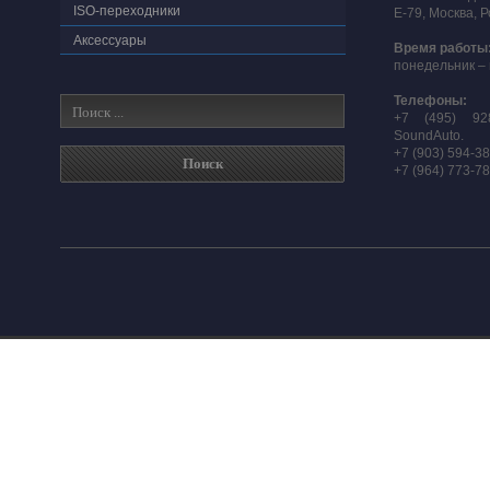
ISO-переходники
E-79, Москва, 
Аксессуары
Время работы
понедельник – 
Телефоны:
+7 (495) 92
SoundAuto.
+7 (903) 594-3
+7 (964) 773-7