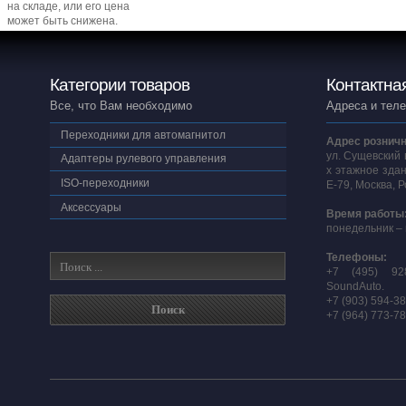
на складе, или его цена
может быть снижена.
Категории товаров
Контактна
Все, что Вам необходимо
Адреса и тел
Переходники для автомагнитол
Адрес розничн
ул. Сущевский 
Адаптеры рулевого управления
х этажное здан
ISO-переходники
E-79, Москва, 
Аксессуары
Время работы
понедельник – 
Телефоны:
+7 (495) 92
SoundAuto.
+7 (903) 594-3
+7 (964) 773-7