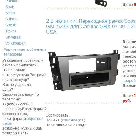
Pontiac
9
Цена:
Saab
Scion
Subaru
2 В наличии! Переходная рамка Scos
Suzuki
GM1523B для Cadillac SRX 07-09 1-2
USA
Toyota
Universal
В нали
Volkswagen
Америк
Раритетные мобильные
автомо
телефоны
перехо
Уважаемые посетители
Scosch
сайта и покупатели!
Профес
Вы не нашли,
устано
интересующую Вас рамку,
компле
или аксессуар?
подробн
Вас не устроила
Продав
цена?
Свяжитесь с нами по
1
Цена:
телефону:
руб.
+7(495)722-99-09
- воспользуйтесь формой
заказа товара,
Сортировать :
- или формой
обратной
По цене (
спад.
/
возрст.
)
связи
–
По наличию на складе
возможно, нужный Вам
товар уже есть