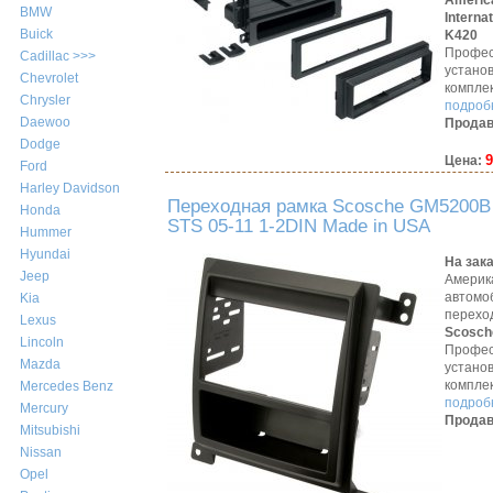
Americ
BMW
Interna
Buick
K420
Профес
Cadillac >>>
устано
Chevrolet
компле
Chrysler
подробн
Daewoo
Продав
Dodge
9
Цена:
Ford
Harley Davidson
Переходная рамка Scosche GM5200B 
Honda
STS 05-11 1-2DIN Made in USA
Hummer
Hyundai
На зак
Jeep
Америк
автомо
Kia
перехо
Lexus
Scosch
Lincoln
Профес
Mazda
устано
компле
Mercedes Benz
подробн
Mercury
Продав
Mitsubishi
Nissan
Opel