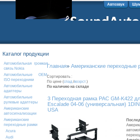
Автозвук
Шум
Каталог продукции
Автомобильная громкая
Главная
»
Американские переходные 
связь Nokia
Автомобильные OEM-
Сортировать :
ISO переходники
По цене (
спад.
/
возрст.
)
Автомобильные
По наличию на складе
адаптеры
Автомобильные
3 Переходная рамка PAC GM-K422 для
рулевые адаптеры
Escalade 04-06 (универсальная) 1DIN
Американские
USA
автосигнализации
Американские
Послед
переходные рамки
Америк
автомо
Acura
перехо
Audi