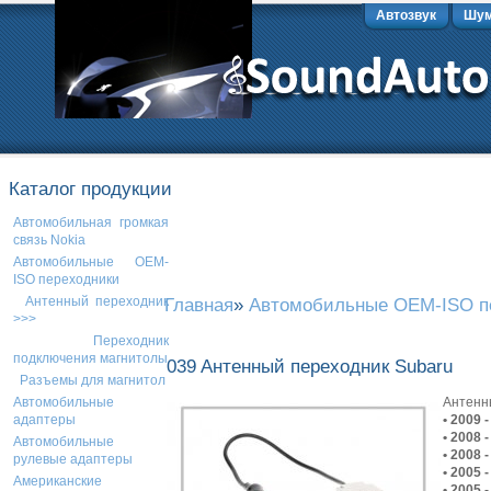
Автозвук
Шум
Каталог продукции
Автомобильная громкая
связь Nokia
Автомобильные OEM-
ISO переходники
Антенный переходник
Главная
»
Автомобильные OEM-ISO п
>>>
Переходник
подключения магнитолы
039 Aнтенный переходник Subaru
Разъемы для магнитол
Aнтенн
Автомобильные
• 2009 
адаптеры
• 2008 
Автомобильные
• 2008 
рулевые адаптеры
• 2005 
Американские
• 2005 