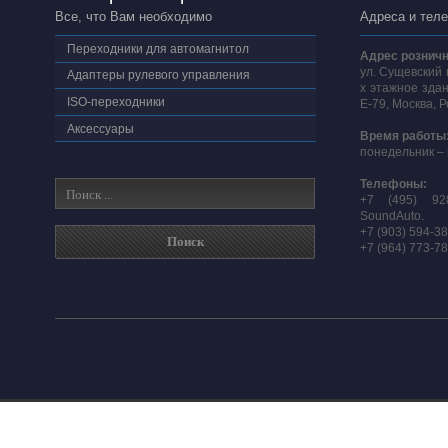
Все, что Вам необходимо
Адреса и тел
Переходники для автомагнитол
Адрес розничн
ул. Сущевский 
Адаптеры рулевого управления
х этажное здан
ISO-переходники
E-79, Москва, 
Аксессуары
Время работы
понедельник – 
Телефоны:
+7 (495) 92
SoundAuto.
+7 (903) 594-3
+7 (964) 773-7