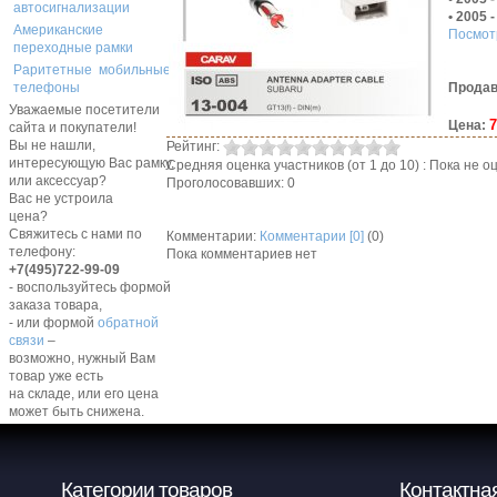
автосигнализации
• 2005 
Американские
Посмот
переходные рамки
Раритетные мобильные
Продав
телефоны
Уважаемые посетители
7
Цена:
сайта и покупатели!
Вы не нашли,
Рейтинг:
интересующую Вас рамку,
Средняя оценка участников (от 1 до 10) : Пока не
или аксессуар?
Проголосовавших: 0
Вас не устроила
цена?
Свяжитесь с нами по
Комментарии:
Комментарии [0]
(0)
телефону:
Пока комментариев нет
+7(495)722-99-09
- воспользуйтесь формой
заказа товара,
- или формой
обратной
связи
–
возможно, нужный Вам
товар уже есть
на складе, или его цена
может быть снижена.
Категории товаров
Контактна