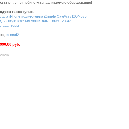
раничение по глубине устанавливаемого оборудования!
ндуем также купить:
р для iPhone подключения iSimple GateWay ISGM575
дник подключения магнитолы Carav 12-042
е адаптеры
ец:
esmart2
990.00 руб.
 оценено