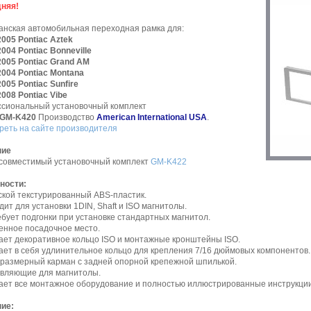
няя!
анская автомобильная переходная рамка для:
2005 Pontiac Aztek
2004 Pontiac Bonneville
2005 Pontiac Grand AM
2004 Pontiac Montana
2005 Pontiac Sunfire
2008 Pontiac Vibe
сиональный установочный комплект
. GM-K420
Производство
American International USA
.
реть на сайте производителя
ние
 совместимый установочный комплект
GM-K422
ности:
ской текстурированный ABS-пластик.
дит для установки 1DIN, Shaft и ISO магнитолы.
ебует подгонки при установке стандартных магнитол.
енное посадочное место.
чает декоративное кольцо ISO и монтажные кронштейны ISO.
ает в себя удлинительное кольцо для крепления 7/16 дюймовых компонентов.
оразмерный карман с задней опорной крепежной шпилькой.
авляющие для магнитолы.
чает все монтажное оборудование и полностью иллюстрированные инструкции
ие: