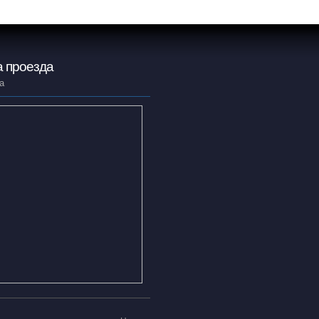
 проезда
а