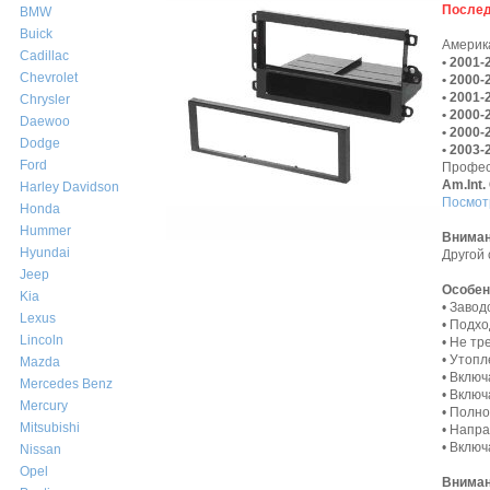
Послед
BMW
Buick
Америк
Cadillac
• 2001-
Chevrolet
• 2000-
• 2001-
Chrysler
• 2000-
Daewoo
• 2000-
Dodge
• 2003-
Ford
Профес
Am.Int
Harley Davidson
Посмот
Honda
Hummer
Внима
Hyundai
Другой
Jeep
Особен
Kia
• Завод
Lexus
• Подхо
Lincoln
• Не тр
• Утопл
Mazda
• Вклю
Mercedes Benz
• Включ
Mercury
• Полн
Mitsubishi
• Напр
• Вклю
Nissan
Opel
Вниман