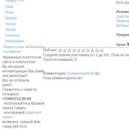
Pontiac >>>
Есть ог
Saab
Рекоме
Scion
Адапте
Subaru
Перехо
Suzuki
Рулевы
Toyota
Продав
Universal
Volkswagen
9
Цена:
Раритетные мобильные
Рейтинг:
телефоны
Средняя оценка участников (от 1 до 10) : Пока не
Уважаемые посетители
Проголосовавших: 0
сайта и покупатели!
Вы не нашли,
интересующую Вас рамку,
Комментарии:
Комментарии [0]
(0)
или аксессуар?
Пока комментариев нет
Вас не устроила
цена?
Свяжитесь с нами по
телефону:
+7(495)722-99-09
- воспользуйтесь формой
заказа товара,
- или формой
обратной
связи
–
возможно, нужный Вам
товар уже есть