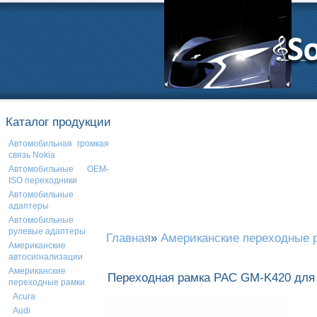
Каталог продукции
Автомобильная громкая
связь Nokia
Автомобильные OEM-
ISO переходники
Автомобильные
адаптеры
Автомобильные
рулевые адаптеры
Главная
»
Американские переходные 
Американские
автосигнализации
Американские
Переходная рамка PAC GM-K420 для P
переходные рамки
Acura
Audi