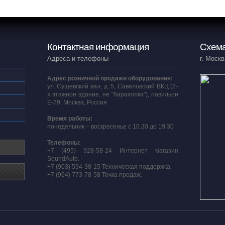
Контактная информация
Схема
Адреса и телефоны
г. Москв
Адрес розничной продажи оборудования:
ул. Сущевский вал, д. 5, Савеловский ВКЦ (2-
х этажное здание, не "барахолка"), павильон
E-79, Москва, Россия
Время работы:
понедельник – воскресенье с 10.30 до 19.30
Телефоны:
+7 (495) 928-58-24 Интернет магазин
SoundAuto.
+7 (903) 594-38-15 Техническая поддержка.
+7 (964) 773-78-58 Точка продаж.