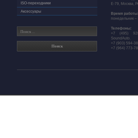
ISO-переходники
E-79, Москва, 
Аксессуары
Время работы
понедельник – 
Телефоны:
+7 (495) 92
SoundAuto.
+7 (903) 594-3
+7 (964) 773-7