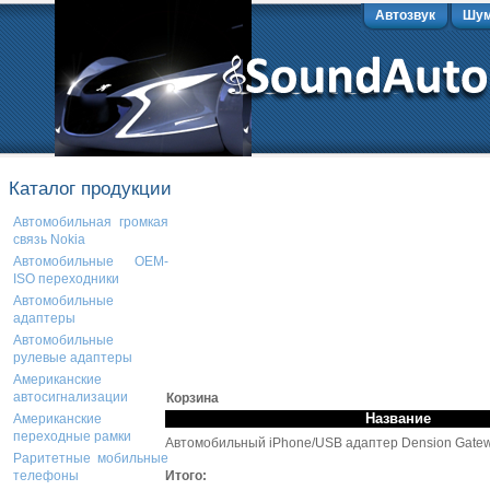
Автозвук
Шум
Каталог продукции
Автомобильная громкая
связь Nokia
Автомобильные OEM-
ISO переходники
Автомобильные
адаптеры
Автомобильные
рулевые адаптеры
Американские
автосигнализации
Корзина
Название
Американские
переходные рамки
Автомобильный iPhone/USB адаптер Dension Gatew
Раритетные мобильные
Итого:
телефоны