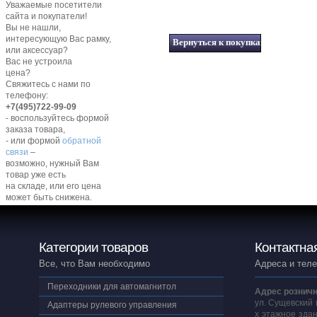
Уважаемые посетители
сайта и покупатели!
Вы не нашли,
интересующую Вас рамку,
или аксессуар?
Вас не устроила
цена?
Свяжитесь с нами по
телефону:
+7(495)722-99-09
- воспользуйтесь формой
заказа товара,
- или формой
обратной
связи
–
возможно, нужный Вам
товар уже есть
на складе, или его цена
может быть снижена.
Категории товаров
Контактна
Все, что Вам необходимо
Адреса и тел
Переходники для автомагнитол
Адрес розничн
ул. Сущевский 
Адаптеры рулевого управления
х этажное здан