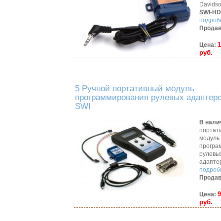
Davidso
SWI-HD
подробн
Продав
1
Цена:
руб.
5 Ручной портативный модуль
программирования рулевых адаптер
SWI
В нали
портат
модуль
програ
рулевы
адапте
подробн
Продав
9
Цена:
руб.