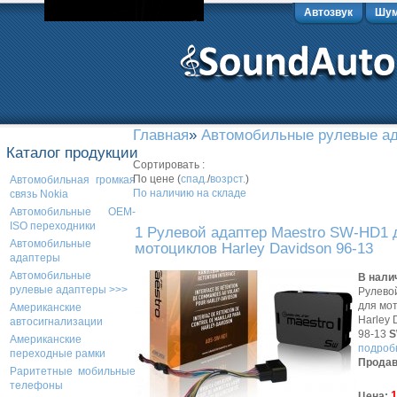
Автозвук
Шум
Главная
»
Автомобильные рулевые а
Каталог продукции
Сортировать :
По цене (
спад.
/
возрст.
)
Автомобильная громкая
По наличию на складе
связь Nokia
Автомобильные OEM-
ISO переходники
1 Рулевой адаптер Maestro SW-HD1 
Автомобильные
мотоциклов Harley Davidson 96-13
адаптеры
Автомобильные
В нали
рулевые адаптеры >>>
Рулево
для мо
Американские
Harley 
автосигнализации
98-13
S
Американские
подробн
переходные рамки
Продав
Раритетные мобильные
телефоны
1
Цена: