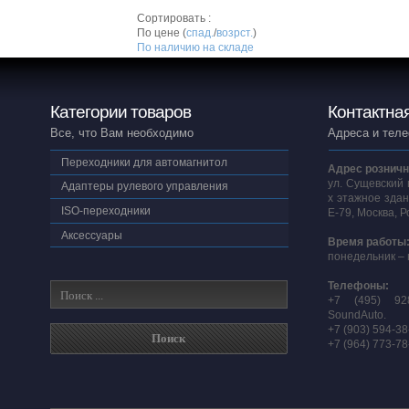
Сортировать :
По цене (
спад.
/
возрст.
)
По наличию на складе
Категории товаров
Контактна
Все, что Вам необходимо
Адреса и тел
Переходники для автомагнитол
Адрес розничн
ул. Сущевский 
Адаптеры рулевого управления
х этажное здан
ISO-переходники
E-79, Москва, 
Аксессуары
Время работы
понедельник – 
Телефоны:
+7 (495) 92
SoundAuto.
+7 (903) 594-3
+7 (964) 773-7