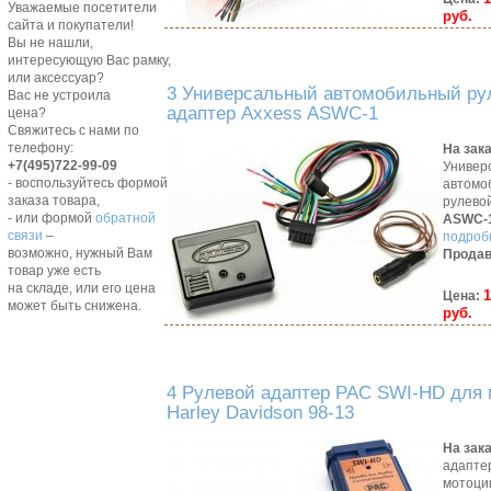
Уважаемые посетители
руб.
сайта и покупатели!
Вы не нашли,
интересующую Вас рамку,
или аксессуар?
3 Универсальный автомобильный ру
Вас не устроила
адаптер Axxess ASWC-1
цена?
Свяжитесь с нами по
телефону:
На зак
+7(495)722-99-09
Универ
- воспользуйтесь формой
автомо
заказа товара,
рулево
- или формой
обратной
ASWC-
связи
–
подробн
возможно, нужный Вам
Продав
товар уже есть
на складе, или его цена
1
Цена:
может быть снижена.
руб.
4 Рулевой адаптер PAC SWI-HD для
Harley Davidson 98-13
На зак
адапте
мотоцик