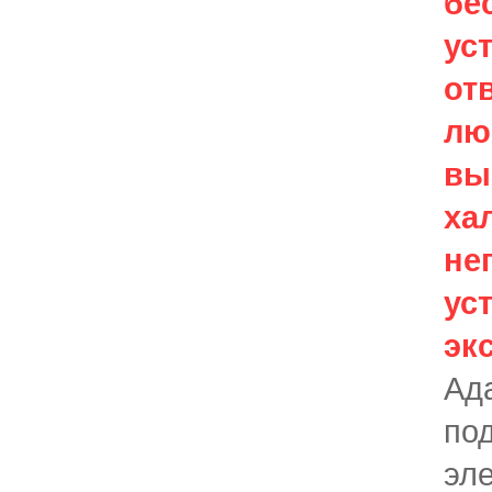
бе
ус
от
лю
вы
ха
не
ус
эк
Ад
по
эл