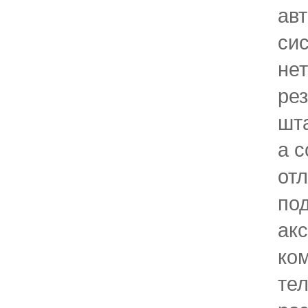
ав
си
не
рез
шт
а 
отл
по
акс
ко
те