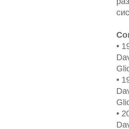
ра
си
Со
• 1
Dav
Gli
• 1
Da
Gli
• 2
Dav