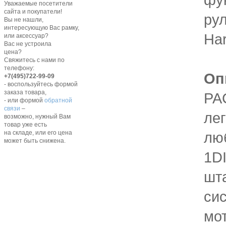
Уважаемые посетители
сайта и покупатели!
ру
Вы не нашли,
интересующую Вас рамку,
Har
или аксессуар?
Вас не устроила
цена?
Свяжитесь с нами по
телефону:
Оп
+7(495)722-99-09
- воспользуйтесь формой
заказа товара,
PA
- или формой
обратной
связи
–
лег
возможно, нужный Вам
товар уже есть
лю
на складе, или его цена
может быть снижена.
1D
шт
си
мо