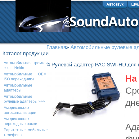
Автозвук
Шум
Главная
»
Автомобильные рулевые а
Каталог продукции
Автомобильная громкая
4 Рулевой адаптер PAC SWI-HD для м
связь Nokia
Автомобильные OEM-
На 
ISO переходники
Автомобильные
Сро
адаптеры
Автомобильные
дн
рулевые адаптеры >>>
Американские
автосигнализации
Американские
Ад
переходные рамки
Раритетные мобильные
телефоны
фу