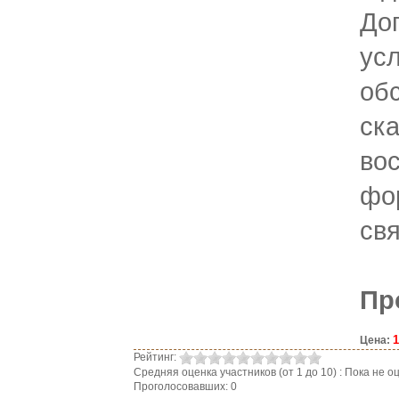
До
ус
обс
ск
во
фо
свя
Пр
1
Цена:
Рейтинг:
Средняя оценка участников (от 1 до 10) : Пока не
Проголосовавших: 0