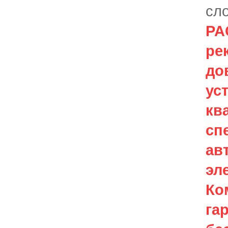
сл
PA
ре
до
ус
кв
сп
ав
эл
Ко
га