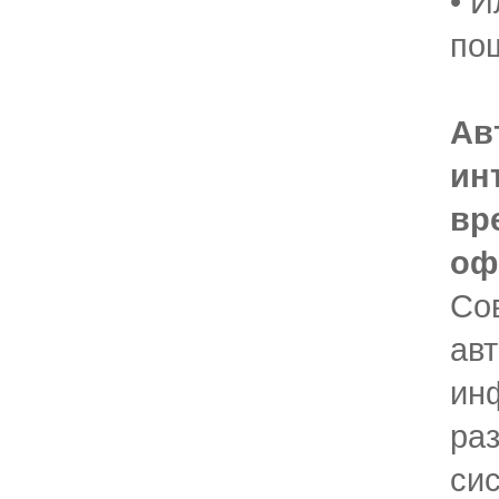
• 
по
Ав
ин
вр
оф
Со
ав
ин
ра
си