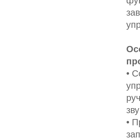
фу
зав
уп
Ос
пр
• 
уп
ру
зв
• 
за