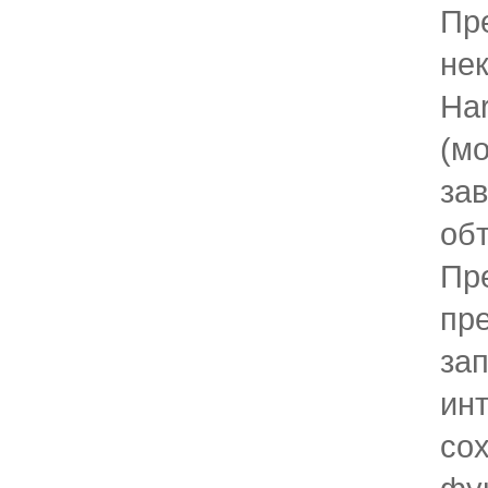
Пр
не
Har
(мо
за
об
Пр
пр
за
ин
со