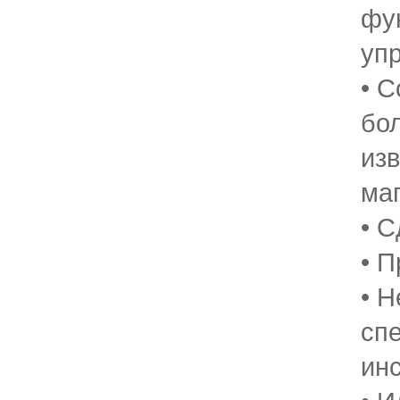
фу
уп
• 
бо
из
ма
• 
• П
• Н
сп
ин