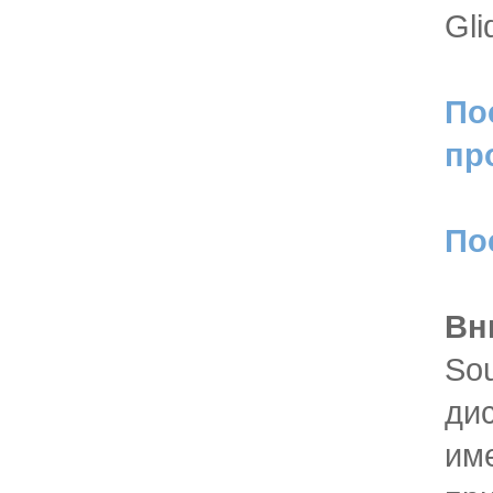
Gli
По
пр
По
Вн
Sou
ди
им