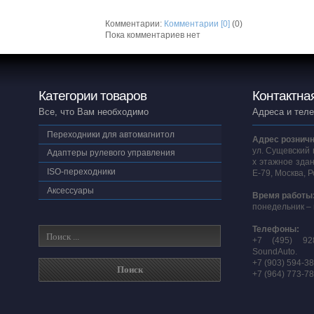
Комментарии:
Комментарии [0]
(0)
Пока комментариев нет
Категории товаров
Контактна
Все, что Вам необходимо
Адреса и тел
Переходники для автомагнитол
Адрес розничн
ул. Сущевский 
Адаптеры рулевого управления
х этажное здан
ISO-переходники
E-79, Москва, 
Аксессуары
Время работы
понедельник – 
Телефоны:
+7 (495) 92
SoundAuto.
+7 (903) 594-3
+7 (964) 773-7