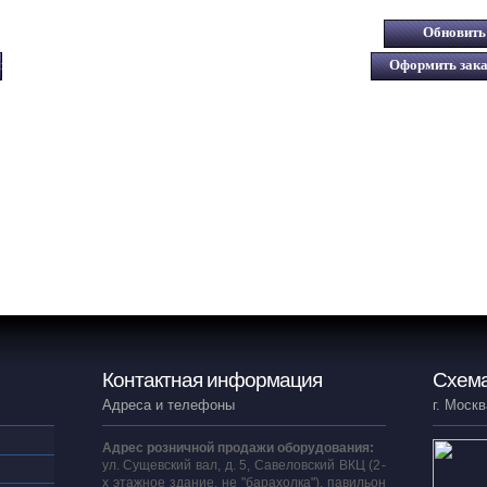
Контактная информация
Схема
Адреса и телефоны
г. Москв
Адрес розничной продажи оборудования:
ул. Сущевский вал, д. 5, Савеловский ВКЦ (2-
х этажное здание, не "барахолка"), павильон