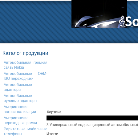
Каталог продукции
Автомобильная громкая
связь Nokia
Автомобильные OEM-
ISO переходники
Автомобильные
адаптеры
Автомобильные
рулевые адаптеры
Американские
автосигнализации
Корзина
Американские
переходные рамки
3 Универсальный водозащищенный автомобильный
Раритетные мобильные
Итого:
телефоны