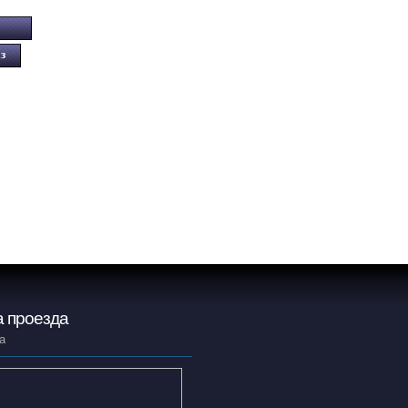
 проезда
а