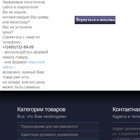
Уважаемые посетители
сайта и покупатели!
Вы не нашли,
интересующую Вас рамку,
или аксессуар?
Вас не устроила
цена?
Свяжитесь с нами по
телефону:
+7(495)722-99-09
- воспользуйтесь формой
заказа товара,
- или формой
обратной
связи
–
возможно, нужный Вам
товар уже есть
на складе, или его цена
может быть снижена.
Категории товаров
Контактна
Все, что Вам необходимо
Адреса и тел
Переходники для автомагнитол
Адрес розничн
ул. Сущевский 
Адаптеры рулевого управления
х этажное здан