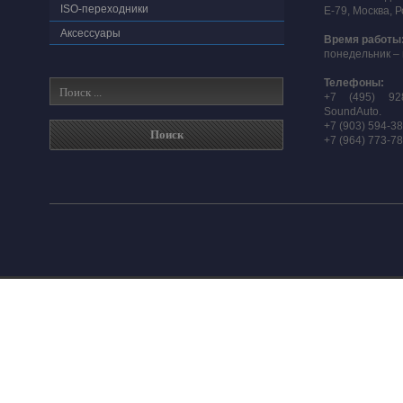
ISO-переходники
E-79, Москва, 
Аксессуары
Время работы
понедельник – 
Телефоны:
+7 (495) 92
SoundAuto.
+7 (903) 594-3
+7 (964) 773-7