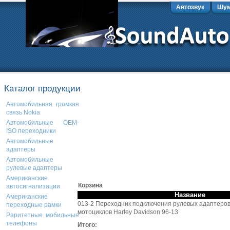
Автозвук
Шум
Каталог продукции
Автомобильная громкая
связь Nokia
Автомобильные OEM-
ISO переходники
Автомобильные
адаптеры
Автомобильные
рулевые адаптеры
Американские
Корзина
автосигнализации
Название
Американские
013-2 Переходник подключения рулевых адаптеров
переходные рамки
мотоциклов Harley Davidson 96-13
Раритетные мобильные
телефоны
Итого: