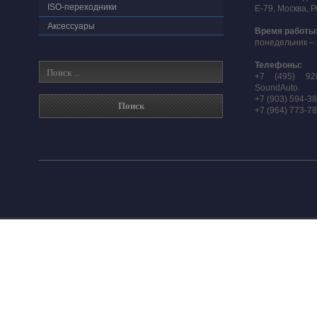
ISO-переходники
E-79, Москва, 
Аксессуары
Время работы
понедельник – 
Телефоны:
+7 (495) 92
SoundAuto.
+7 (903) 594-3
+7 (964) 773-7