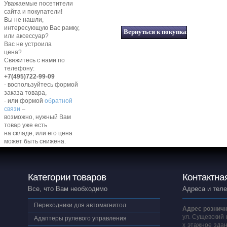
Уважаемые посетители
сайта и покупатели!
Вы не нашли,
интересующую Вас рамку,
или аксессуар?
Вас не устроила
цена?
Свяжитесь с нами по
телефону:
+7(495)722-99-09
- воспользуйтесь формой
заказа товара,
- или формой
обратной
связи
–
возможно, нужный Вам
товар уже есть
на складе, или его цена
может быть снижена.
Категории товаров
Контактна
Все, что Вам необходимо
Адреса и тел
Переходники для автомагнитол
Адрес розничн
ул. Сущевский 
Адаптеры рулевого управления
х этажное здан