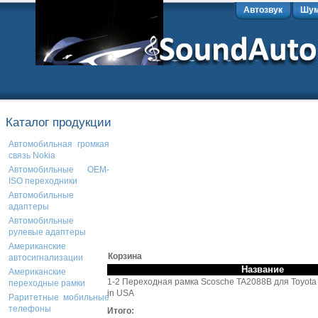
Автозвук
Шум
Каталог продукции
Автомобильная громкая
связь Nokia
Автомобильные OEM-
ISO переходники
Автомобильные
адаптеры
Автомобильные
рулевые адаптеры
Американские
Корзина
автосигнализации
Название
Американские
1-2 Переходная рамка Scosche TA2088B для Toyota
переходные рамки
in USA
Раритетные мобильные
телефоны
Итого: