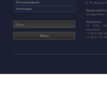
ISO-переходники
E-79, Москва, 
Аксессуары
Время работы
понедельник – 
Телефоны:
+7 (495) 92
SoundAuto.
+7 (903) 594-3
+7 (964) 773-7