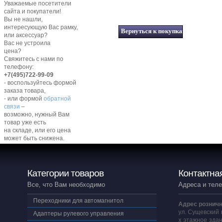
Уважаемые посетители
сайта и покупатели!
Вы не нашли,
интересующую Вас рамку,
или аксессуар?
Вас не устроила
цена?
Свяжитесь с нами по
телефону:
+7(495)722-99-09
- воспользуйтесь формой
заказа товара,
- или формой
обратной
связи
–
возможно, нужный Вам
товар уже есть
на складе, или его цена
может быть снижена.
Категории товаров
Контактна
Все, что Вам необходимо
Адреса и тел
Переходники для автомагнитол
Адрес розничн
ул. Сущевский 
Адаптеры рулевого управления
х этажное здан