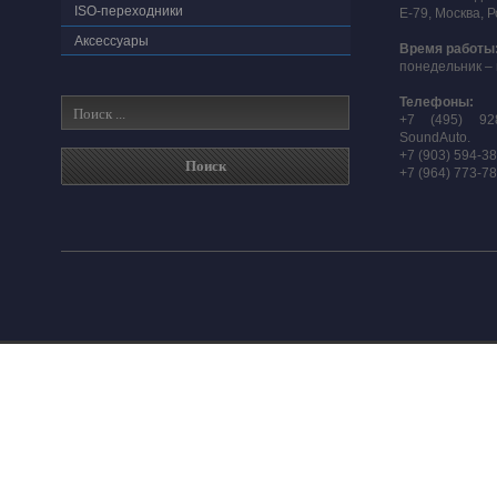
ISO-переходники
E-79, Москва, 
Аксессуары
Время работы
понедельник – 
Телефоны:
+7 (495) 92
SoundAuto.
+7 (903) 594-3
+7 (964) 773-7