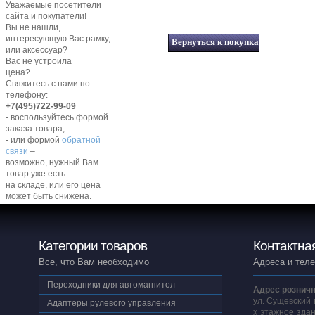
Уважаемые посетители
сайта и покупатели!
Вы не нашли,
интересующую Вас рамку,
или аксессуар?
Вас не устроила
цена?
Свяжитесь с нами по
телефону:
+7(495)722-99-09
- воспользуйтесь формой
заказа товара,
- или формой
обратной
связи
–
возможно, нужный Вам
товар уже есть
на складе, или его цена
может быть снижена.
Категории товаров
Контактна
Все, что Вам необходимо
Адреса и тел
Переходники для автомагнитол
Адрес розничн
ул. Сущевский 
Адаптеры рулевого управления
х этажное здан