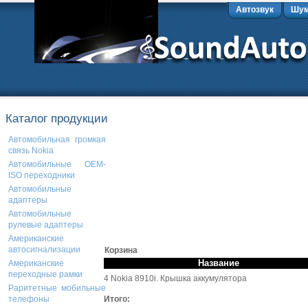
Автозвук
Шум
Каталог продукции
Автомобильная громкая
связь Nokia
Автомобильные OEM-
ISO переходники
Автомобильные
адаптеры
Автомобильные
рулевые адаптеры
Американские
автосигнализации
Корзина
Название
Американские
переходные рамки
4 Nokia 8910i. Крышка аккумулятора
Раритетные мобильные
Итого:
телефоны