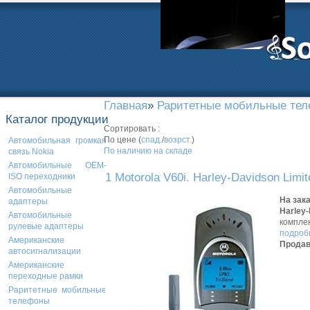
Главная
»
Раритетные мобильные те
Каталог продукции
Сортировать :
По цене (
спад.
/
возрст.
)
Автомобильная громкая
По наличию на складе
связь Nokia
Автомобильные OEM-
1 Motorola V60i. Harley-Davidson Limit
ISO переходники
Автомобильные
На зак
адаптеры
Harley-
Автомобильные
комплек
рулевые адаптеры
подробн
Американские
Продав
автосигнализации
Американские
переходные рамки
Раритетные мобильные
телефоны