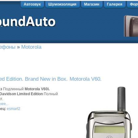
Автозвук
Шумоизоляция
Магазин
Галерея
Фор
лефоны
»
Motorola
ed Edition. Brand New in Box.
Motorola V60.
аз
Подлинный
Motorola V60i.
Davidson Limited Edition
Полный
т.
ее...
ец:
esmart2