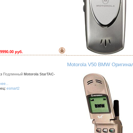
9990.00 руб.
Motorola V50 BMW Оригина
аз
Подлинный
Motorola StarTAC-
ее...
ец:
esmart2