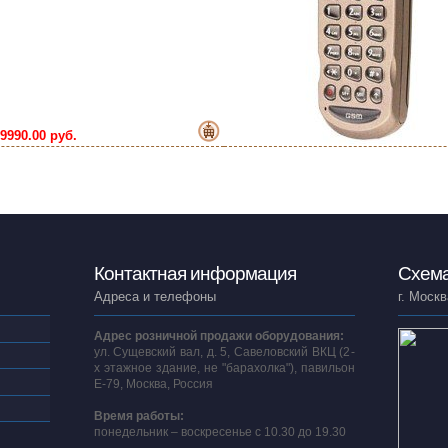
9990.00 руб.
Контактная информация
Схема
Адреса и телефоны
г. Москв
Адрес розничной продажи оборудования:
ул. Сущевский вал, д. 5, Савеловский ВКЦ (2-
х этажное здание, не "барахолка"), павильон
E-79, Москва, Россия
Время работы:
понедельник – воскресенье с 10.30 до 19.30