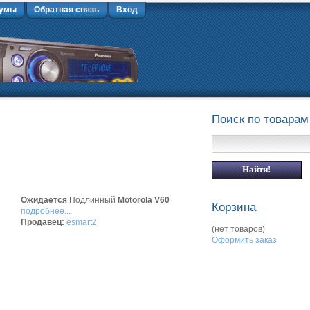
умы
Обратная связь
Вход
Поиск по товарам
Ожидается
Подлинный
Motorola V60
Корзина
подробнее...
Продавец:
esmart2
(нет товаров)
Оформить заказ