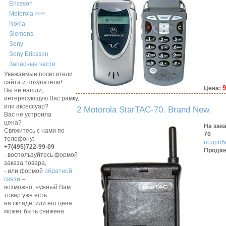
Ericsson
Motorola >>>
Nokia
Siemens
Sony
Sony Ericsson
Запасные части
Уважаемые посетители
сайта и покупатели!
9
Цена:
Вы не нашли,
интересующую Вас рамку,
или аксессуар?
2 Motorola StarTAC-70. Brand New.
Вас не устроила
цена?
На зак
Свяжитесь с нами по
70
телефону:
подробн
+7(495)722-99-09
Продав
- воспользуйтесь формой
заказа товара,
- или формой
обратной
связи
–
возможно, нужный Вам
товар уже есть
на складе, или его цена
может быть снижена.