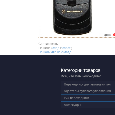
6
Цена:
Сортировать :
По цене (
спад.
/
возрст.
)
По наличию на складе
Категории товаров
Все, что Вам необходимо
Переходники для автомагнитол
Адаптеры рулевого управления
ISO-переходники
Аксессуары