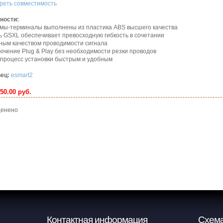
реть совместимость
ности:
емы-терминалы выполнены из пластика ABS высшего качества
ь GSXL обеспечивает превосходную гибкость в сочетании
чным качеством проводимости сигнала
ючение Plug & Play без необходимости резки проводов
 процесс установки быстрым и удобным
ец:
esmart2
50.00 руб.
 оценено
Контактная информация
Схема