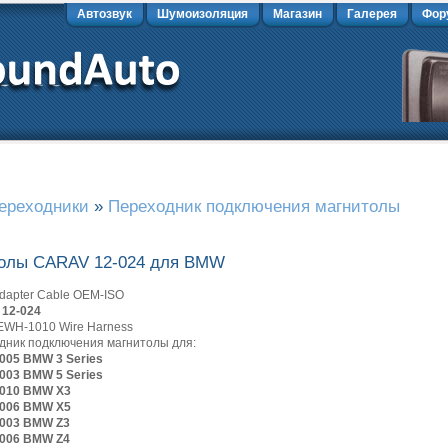
Автозвук
Шумоизоляция
Магазин
Галерея
Фор
ереходники
»
Переходник подключения магнитолы
толы CARAV 12-024 для BMW
dapter Cable OEM-ISO
12-024
 EWH-1010 Wire Harness
дник подключения магнитолы для:
2005 BMW 3 Series
2003 BMW 5 Series
2010 BMW X3
2006 BMW X5
2003 BMW Z3
2006 BMW Z4