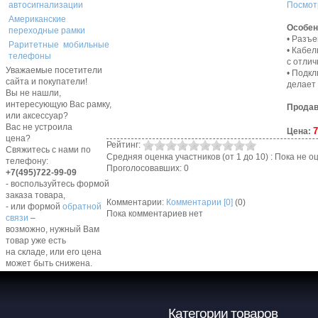
Посмот
автосигнализации
Американские
Особен
переходные рамки
• Разъ
Раритетные мобильные
• Кабел
телефоны
с отли
Уважаемые посетители
• Подкл
сайта и покупатели!
делает
Вы не нашли,
интересующую Вас рамку,
Продав
или аксессуар?
Вас не устроила
7
Цена:
цена?
Рейтинг:
Свяжитесь с нами по
Средняя оценка участников (от 1 до 10) : Пока не
телефону:
Проголосовавших: 0
+7(495)722-99-09
- воспользуйтесь формой
заказа товара,
Комментарии:
Комментарии [0]
(0)
- или формой
обратной
Пока комментариев нет
связи
–
возможно, нужный Вам
товар уже есть
на складе, или его цена
может быть снижена.
Категории товаров