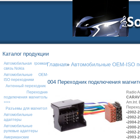
Каталог продукции
Автомобильная громкая
Главная
»
Автомобильные OEM-ISO п
связь Nokia
Автомобильные OEM-
ISO переходники
004 Переходник подключения магни
Антенный переходник
Radio A
Переходник
CARAV 
подключения магнитолы
Am.Int.
>>>
Перехо
Разъемы для магнитол
•2002-
Автомобильные
•2002-
адаптеры
•2004-
Автомобильные
•2000-
рулевые адаптеры
•2002-
•2003-
Американские