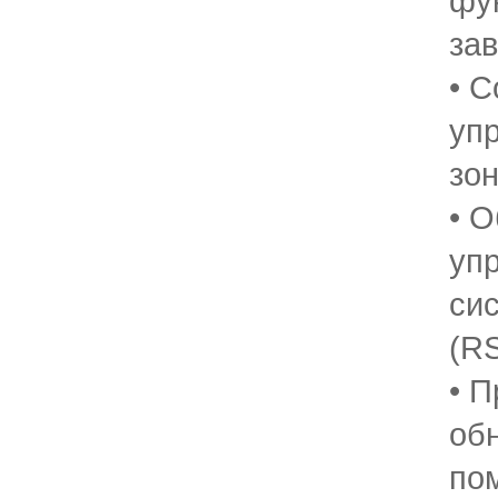
фу
зав
• 
уп
зо
• 
уп
си
(RS
• 
об
по