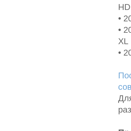
HD
• 
• 
XL
• 
По
со
Для
раз