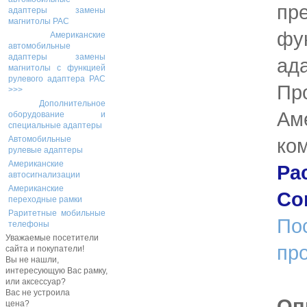
пр
адаптеры замены
магнитолы PAC
фу
Американские
автомобильные
адаптеры замены
ад
магнитолы с функцией
рулевого адаптера PAC
Пр
>>>
Дополнительное
Ам
оборудование и
специальные адаптеры
ко
Автомобильные
рулевые адаптеры
Американские
Pac
автосигнализации
Американские
Co
переходные рамки
Раритетные мобильные
По
телефоны
Уважаемые посетители
пр
сайта и покупатели!
Вы не нашли,
интересующую Вас рамку,
или аксессуар?
Вас не устроила
Оп
цена?