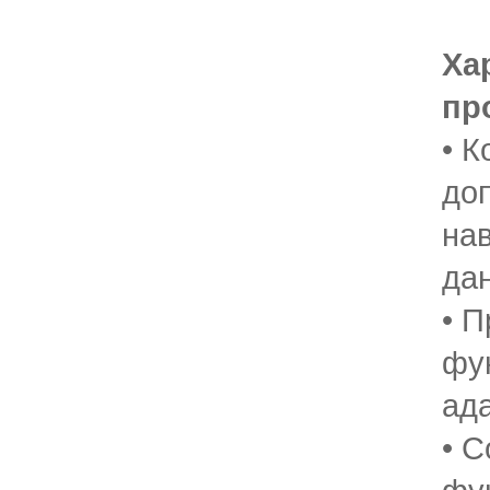
Ха
пр
• К
до
на
да
• 
фу
ад
• 