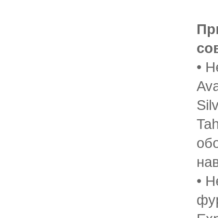
Пр
со
• Н
Ava
Sil
Tah
об
на
• Н
фу