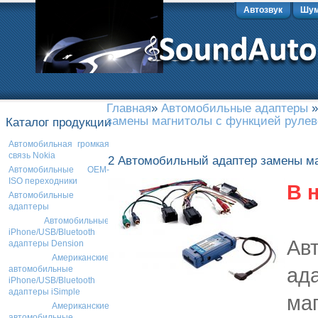
Автозвук
Шум
Главная
»
Автомобильные адаптеры
замены магнитолы с функцией рулев
Каталог продукции
Автомобильная громкая
связь Nokia
2 Автомобильный адаптер замены ма
Автомобильные OEM-
ISO переходники
В 
Автомобильные
адаптеры
Автомобильные
iPhone/USB/Bluetooth
Ав
адаптеры Dension
Американские
ад
автомобильные
iPhone/USB/Bluetooth
адаптеры iSimple
ма
Американские
автомобильные