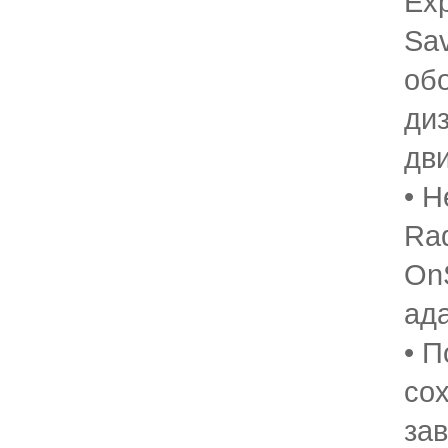
Ex
Sa
об
ди
дв
• Н
Ra
On
ад
• 
со
зав