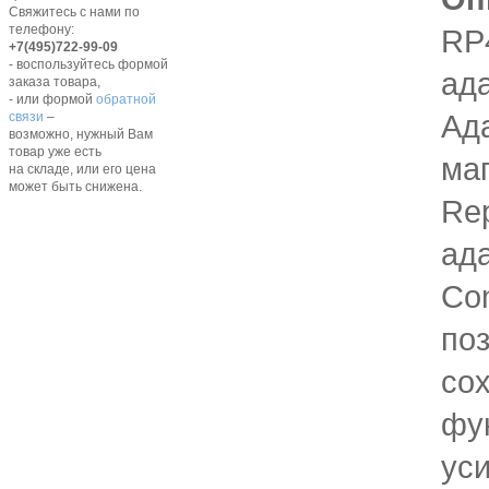
Свяжитесь с нами по
телефону:
RP
+7(495)722-99-09
- воспользуйтесь формой
ада
заказа товара,
- или формой
обратной
Ад
связи
–
возможно, нужный Вам
товар уже есть
ма
на складе, или его цена
может быть снижена.
Rep
ада
Con
по
со
фу
ус