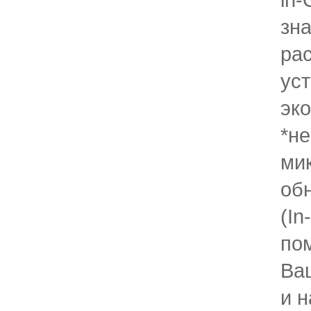
зн
ра
уст
эк
*не
ми
об
(In
по
Ва
и 