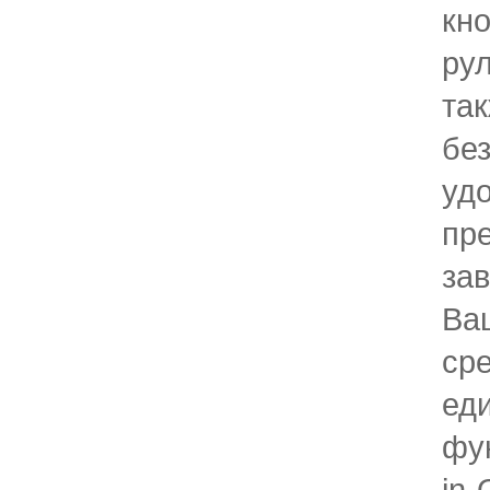
кн
рул
та
бе
уд
пр
за
Ва
ср
ед
фун
in