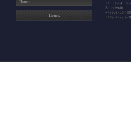
+7 (495) 92
SoundAuto.
+7 (903) 594-3
+7 (964) 773-7