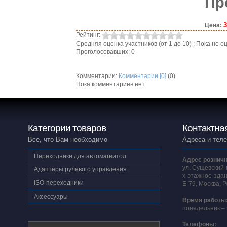
Пр
3
Цена:
Рейтинг:
Средняя оценка участников (от 1 до 10) : Пока не
Проголосовавших: 0
Комментарии:
Комментарии [0]
(0)
Пока комментариев нет
Категории товаров
Контактна
Все, что Вам необходимо
Адреса и тел
Переходники для автомагнитол
Адрес розничн
ул. Сущевский 
Адаптеры рулевого управления
х этажное здан
ISO-переходники
E-79, Москва, 
Аксессуары
Время работы
понедельник – 
Телефоны: