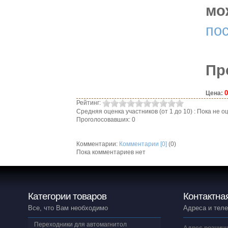
мо
по
Пр
0
Цена:
Рейтинг:
Средняя оценка участников (от 1 до 10) : Пока не
Проголосовавших: 0
Комментарии:
Комментарии [0]
(0)
Пока комментариев нет
Категории товаров
Контактна
Все, что Вам необходимо
Адреса и тел
Переходники для автомагнитол