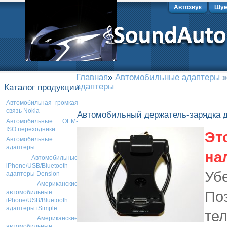
Автозвук
Шум
Главная
»
Автомобильные адаптеры
адаптеры
Каталог продукции
Автомобильная громкая
связь Nokia
Автомобильный держатель-зарядка д
Автомобильные OEM-
ISO переходники
Эт
Автомобильные
адаптеры
на
Автомобильные
iPhone/USB/Bluetooth
Убе
адаптеры Dension
Американские
По
автомобильные
iPhone/USB/Bluetooth
адаптеры iSimple
тел
Американские
автомобильные