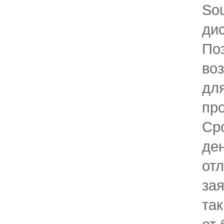
Sou
ди
По
во
дл
пр
Сро
де
отл
зая
так