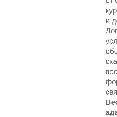
от 
кур
и д
До
ус
обс
ск
во
фо
свя
Ве
ад