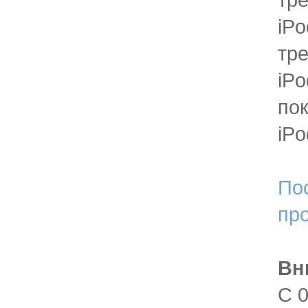
iPo
тр
iPo
по
iPo
По
пр
Вн
С 0