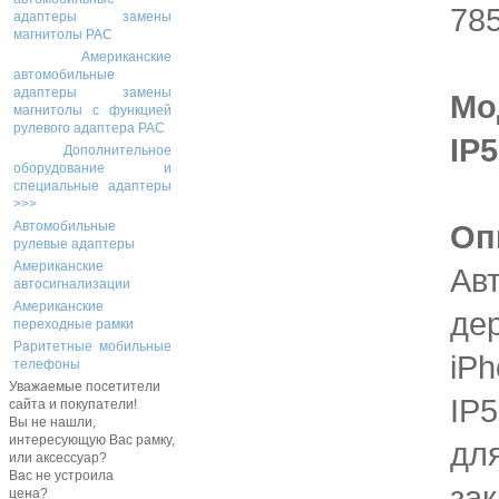
78
адаптеры замены
магнитолы PAC
Американские
автомобильные
адаптеры замены
Мо
магнитолы с функцией
рулевого адаптера PAC
IP
Дополнительное
оборудование и
специальные адаптеры
>>>
Оп
Автомобильные
рулевые адаптеры
Американские
Ав
автосигнализации
Американские
де
переходные рамки
Раритетные мобильные
iPh
телефоны
Уважаемые посетители
IP
сайта и покупатели!
Вы не нашли,
интересующую Вас рамку,
дл
или аксессуар?
Вас не устроила
за
цена?