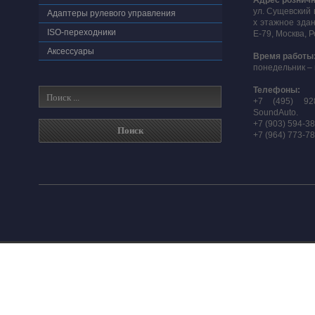
Адрес розничн
ул. Сущевский 
Адаптеры рулевого управления
х этажное здан
ISO-переходники
E-79, Москва, 
Аксессуары
Время работы
понедельник – 
Телефоны:
+7 (495) 92
SoundAuto.
+7 (903) 594-3
+7 (964) 773-7