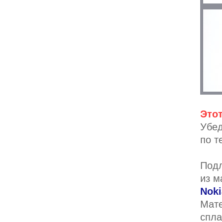
Этот
Убед
по т
Подл
из м
Noki
Мате
спла