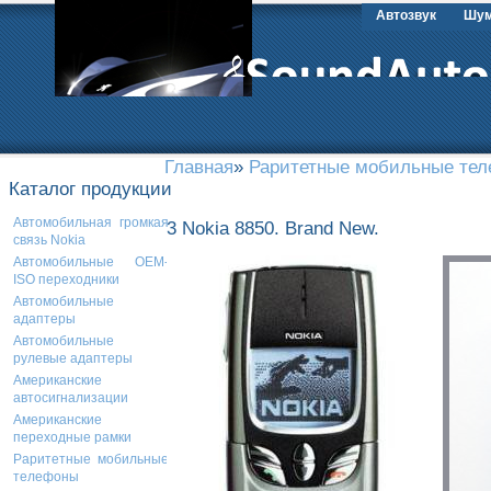
Автозвук
Шум
Главная
»
Раритетные мобильные те
Каталог продукции
Автомобильная громкая
3 Nokia 8850. Brand New.
связь Nokia
Автомобильные OEM-
ISO переходники
Автомобильные
адаптеры
Автомобильные
рулевые адаптеры
Американские
автосигнализации
Американские
переходные рамки
Раритетные мобильные
телефоны