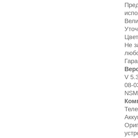
Пред
испо
Вели
Уточ
Цве
Не з
любо
Гара
Вер
V 5.
08-0
NSM
Комп
Тел
Акк
Ориг
устр