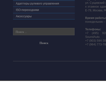
ул. Сущевский 
Адаптеры рулевого управления
х этажное здан
ISO-переходники
E-79, Москва, 
Аксессуары
Время работы
понедельник – 
Телефоны:
+7 (495) 92
SoundAuto.
+7 (903) 594-3
+7 (964) 773-7