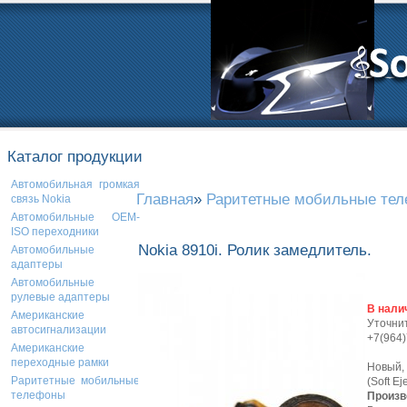
Каталог продукции
Автомобильная громкая
Главная
»
Раритетные мобильные те
связь Nokia
Автомобильные OEM-
ISO переходники
Nokia 8910i. Ролик замедлитель.
Автомобильные
адаптеры
Автомобильные
рулевые адаптеры
В нали
Американские
Уточнит
автосигнализации
+7(964
Американские
переходные рамки
Новый,
Раритетные мобильные
(Soft Ej
телефоны
Произв