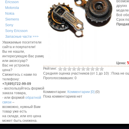
Возмож
Ericsson
других
Motorola
моделе
Nokia
Всё обо
Siemens
Срок по
Продав
Sony
Sony Ericsson
Запасные части >>>
Уважаемые посетители
сайта и покупатели!
Вы не нашли,
интересующую Вас рамку,
или аксессуар?
5
Цена:
Вас не устроила
Рейтинг:
цена?
Средняя оценка участников (от 1 до 10) : Пока не
Свяжитесь с нами по
Проголосовавших: 0
телефону:
+7(495)722-99-09
- воспользуйтесь формой
Комментарии:
Комментарии [0]
(0)
заказа товара,
Пока комментариев нет
- или формой
обратной
связи
–
возможно, нужный Вам
товар уже есть
на складе, или его цена
может быть снижена.