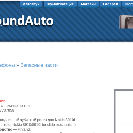
Автозвук
Шумоизоляция
Магазин
Галерея
Фор
лефоны
»
Запасные части
чии
ь наличие по тел:
)7737858
 подлинный зубчатый ролик для
Nokia 8910i
.
ect roler Nokia 8910/8910i for slide mechanism).
одство — Finland.