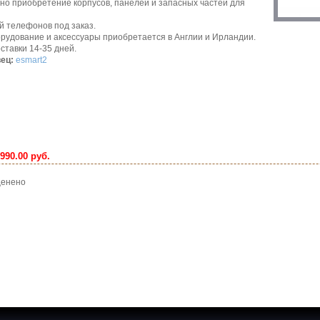
но приобретение корпусов, панелей и запасных частей для
й телефонов под заказ.
рудование и аксессуары приобретается в Англии и Ирландии.
ставки 14-35 дней.
ец:
esmart2
990.00 руб.
 оценено