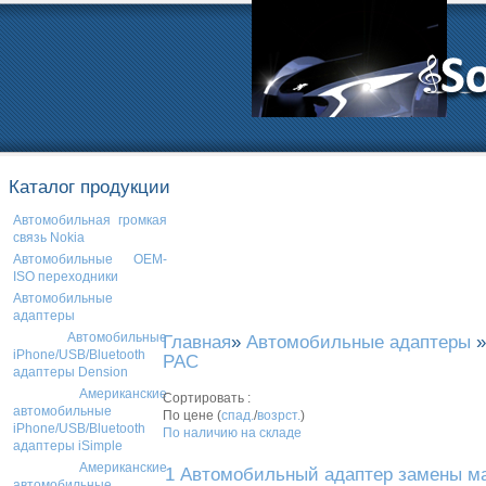
Каталог продукции
Автомобильная громкая
связь Nokia
Автомобильные OEM-
ISO переходники
Автомобильные
адаптеры
Автомобильные
Главная
»
Автомобильные адаптеры
iPhone/USB/Bluetooth
PAC
адаптеры Dension
Американские
Сортировать :
автомобильные
По цене (
спад.
/
возрст.
)
iPhone/USB/Bluetooth
По наличию на складе
адаптеры iSimple
Американские
1 Автомобильный адаптер замены м
автомобильные