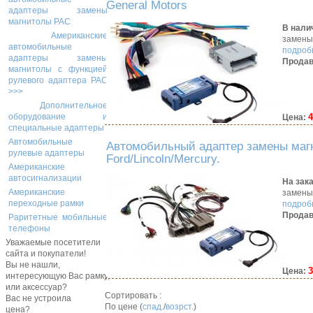
General Motors
адаптеры замены
магнитолы PAC
В нали
Американские
замены
автомобильные
подробн
адаптеры замены
Продав
магнитолы с функцией
рулевого адаптера PAC
>>>
Дополнительное
4
оборудование и
Цена:
специальные адаптеры
Автомобильные
Автомобильный адаптер замены маг
рулевые адаптеры
Ford/Lincoln/Mercury.
Американские
автосигнализации
На зак
Американские
замены
переходные рамки
подробн
Продав
Раритетные мобильные
телефоны
Уважаемые посетители
сайта и покупатели!
Вы не нашли,
3
Цена:
интересующую Вас рамку,
или аксессуар?
Сортировать :
Вас не устроила
По цене (
спад.
/
возрст.
)
цена?