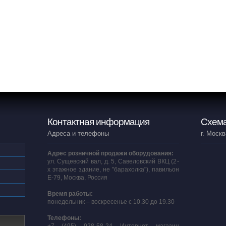
Контактная информация
Схема
Адреса и телефоны
г. Москв
Адрес розничной продажи оборудования:
ул. Сущевский вал, д. 5, Савеловский ВКЦ (2-
х этажное здание, не "барахолка"), павильон
E-79, Москва, Россия
Время работы:
понедельник – воскресенье с 10.30 до 19.30
Телефоны: