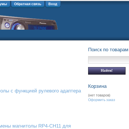
умы
Обратная связь
Вход
Поиск по товарам
Корзина
олы с функцией рулевого адаптера
(нет товаров)
Оформить заказ
мены магнитолы RP4-CH11 для