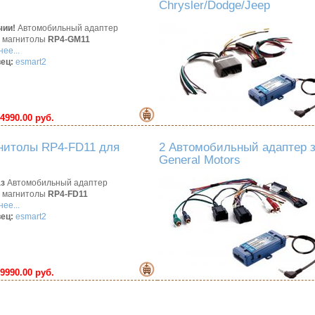
Chrysler/Dodge/Jeep
чии!
Автомобильный адаптер
 магнитолы
RP4-GM11
ее...
ец:
esmart2
4990.00 руб.
нитолы RP4-FD11 для
2 Автомобильный адаптер 
General Motors
аз
Автомобильный адаптер
 магнитолы
RP4-FD11
ее...
ец:
esmart2
9990.00 руб.