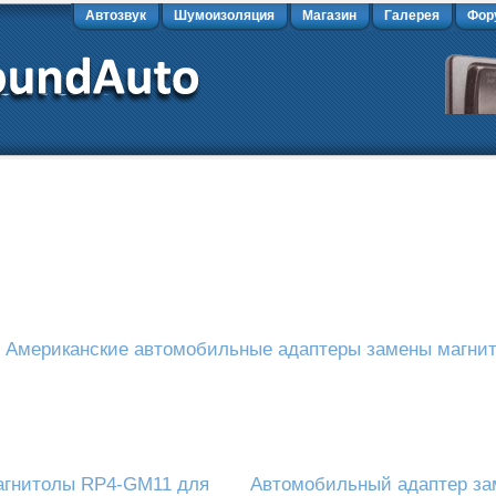
Автозвук
Шумоизоляция
Магазин
Галерея
Фор
»
Американские автомобильные адаптеры замены магнит
агнитолы RP4-GM11 для
Автомобильный адаптер за