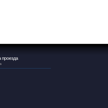
 проезда
а