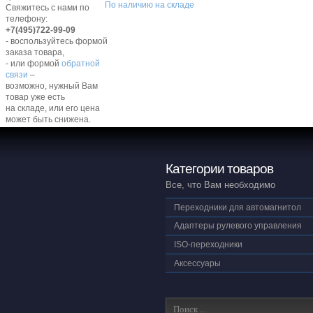
По наличию на складе
Свяжитесь с нами по
телефону:
+7(495)722-99-09
- воспользуйтесь формой
заказа товара,
- или формой
обратной
связи
–
возможно, нужный Вам
товар уже есть
на складе, или его цена
может быть снижена.
Категории товаров
Все, что Вам необходимо
Переходники для автомагнитол
Адаптеры рулевого управления
ISO-переходники
Аксессуары