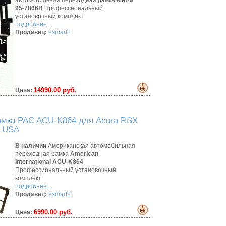
автомобильная переходная рамка
Metra
95-7866B
Профессиональный
установочный комплект
подробнее...
Продавец:
esmart2
14990.00 руб.
Цена:
амка PAC ACU-K864 для Acura RSX
n USA
В наличии
Американская автомобильная
переходная рамка
American
International ACU-K864
Профессиональный установочный
комплект
подробнее...
Продавец:
esmart2
6990.00 руб.
Цена: