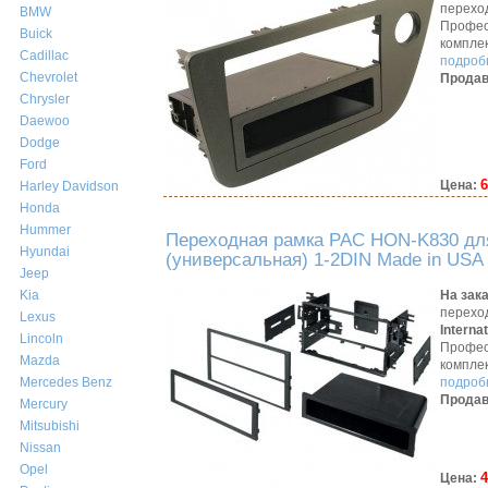
перехо
BMW
Профес
Buick
компле
Cadillac
подробн
Chevrolet
Продав
Chrysler
Daewoo
Dodge
Ford
6
Цена:
Harley Davidson
Honda
Hummer
Переходная рамка PAC HON-K830 для
Hyundai
(универсальная) 1-2DIN Made in USA
Jeep
На зак
Kia
перехо
Lexus
Interna
Lincoln
Профес
Mazda
компле
подробн
Mercedes Benz
Продав
Mercury
Mitsubishi
Nissan
Opel
4
Цена: