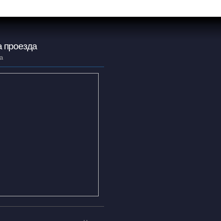
 проезда
а