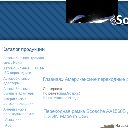
Каталог продукции
Автомобильная громкая
связь Nokia
Автомобильные OEM-
ISO переходники
Главная
»
Американские переходные 
Автомобильные
адаптеры
Сортировать :
Автомобильные
По цене (
спад.
/
возрст.
)
рулевые адаптеры
По наличию на складе
Американские
автосигнализации
Американские
Переходная рамка Scosche AA1568B 
переходные рамки
1-2DIN Made in USA
Acura >>>
Audi
На зак