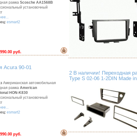
дная рамка
Scosche AA1568B
сиональный установочный
кт
ее...
ец:
esmart2
990.00 руб.
 Acura 90-01
2 В наличии! Переходная р
Type S 02-06 1-2DIN Made i
аз
Американская автомобильная
дная рамка
American
tional HON-K830
сиональный установочный
кт
ее...
ец:
esmart2
990.00 руб.