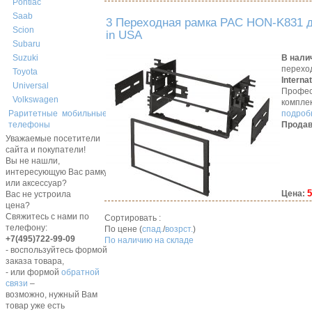
Pontiac
Saab
3 Переходная рамка PAC HON-K831 д
Scion
in USA
Subaru
В нали
Suzuki
перехо
Toyota
Interna
Universal
Профес
Volkswagen
компле
подробн
Раритетные мобильные
Продав
телефоны
Уважаемые посетители
сайта и покупатели!
Вы не нашли,
интересующую Вас рамку,
или аксессуар?
5
Цена:
Вас не устроила
цена?
Свяжитесь с нами по
Сортировать :
телефону:
По цене (
спад.
/
возрст.
)
+7(495)722-99-09
По наличию на складе
- воспользуйтесь формой
заказа товара,
- или формой
обратной
связи
–
возможно, нужный Вам
товар уже есть