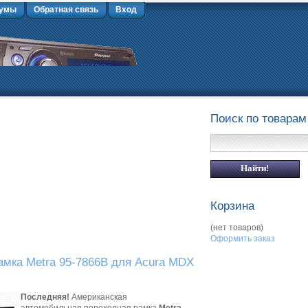
умы
Обратная связь
Вход
Поиск по товарам
Корзина
(нет товаров)
Оформить заказ
амка Metra 95-7866B для Acura MDX
Последняя!
Американская