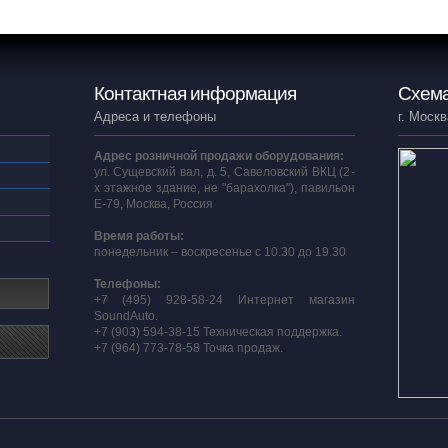
Контактная информация
Схема
Адреса и телефоны
г. Москв
Адрес розничной продажи оборудования:
ул. Сущевский вал, д. 5, Савеловский ВКЦ (2-
х этажное здание, не "барахолка"), павильон
E-79, Москва, Россия
Время работы:
понедельник – воскресенье с 10.30 до 19.30
Телефоны:
+7 (495) 928-58-24 Интернет магазин
SoundAuto.
+7 (903) 594-38-15 Техническая поддержка.
+7 (964) 773-78-58 Точка продаж.