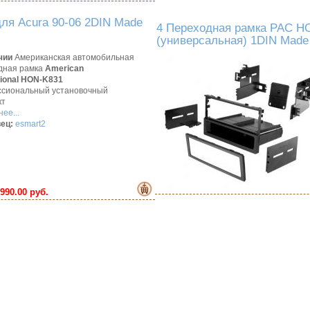
ля Acura 90-06 2DIN Made
4 Переходная рамка PAC HO
(универсальная) 1DIN Made
чии
Американская автомобильная
дная рамка
American
tional HON-K831
сиональный установочный
кт
ее...
ец:
esmart2
990.00 руб.