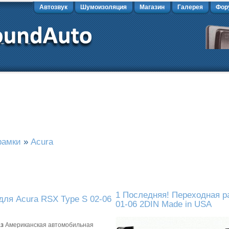
Автозвук
Шумоизоляция
Магазин
Галерея
Фор
рамки
»
Acura
1 Последняя! Переходная р
для Acura RSX Type S 02-06
01-06 2DIN Made in USA
аз
Американская автомобильная