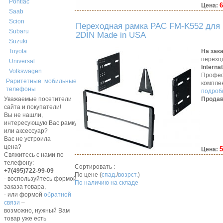
Pontiac
6
Цена:
Saab
Scion
Переходная рамка PAC FM-K552 для M
Subaru
2DIN Made in USA
Suzuki
На зак
Toyota
перехо
Universal
Interna
Volkswagen
Профес
Раритетные мобильные
компле
телефоны
подробн
Продав
Уважаемые посетители
сайта и покупатели!
Вы не нашли,
интересующую Вас рамку,
или аксессуар?
Вас не устроила
цена?
5
Цена:
Свяжитесь с нами по
телефону:
Сортировать :
+7(495)722-99-09
По цене (
спад.
/
возрст.
)
- воспользуйтесь формой
По наличию на складе
заказа товара,
- или формой
обратной
связи
–
возможно, нужный Вам
товар уже есть