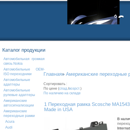
Каталог продукции
Автомобильная громкая
связь Nokia
Автомобильные OEM-
Главная
»
Американские переходные 
ISO переходники
Автомобильные
Сортировать :
адаптеры
По цене (
спад.
/
возрст.
)
Автомобильные
По наличию на складе
рулевые адаптеры
Американские
1 Переходная рамка Scosche MA1543
автосигнализации
Made in USA
Американские
переходные рамки
В нали
Acura
перехо
Audi
Interna