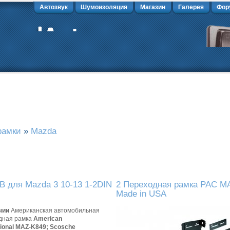
Автозвук
Шумоизоляция
Магазин
Галерея
Фор
рамки
»
Mazda
B для Mazda 3 10-13 1-2DIN
2 Переходная рамка PAC MA
Made in USA
чии
Американская автомобильная
дная рамка
American
tional MAZ-K849;
Scosche