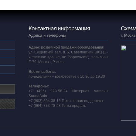
Контактная информация
Схема
Адреса и телефоны
г. Москв
Адрес розничной продажи оборудования:
ул. Сущевский вал, д. 5, Савеловский ВКЦ (2-
х этажное здание, не "барахолка"), павильон
E-79, Москва, Россия
Время работы:
понедельник – воскресенье с 10.30 до 19.30
Телефоны:
+7 (495) 928-58-24 Интернет магазин
SoundAuto.
+7 (903) 594-38-15 Техническая поддержка.
+7 (964) 773-78-58 Точка продаж.