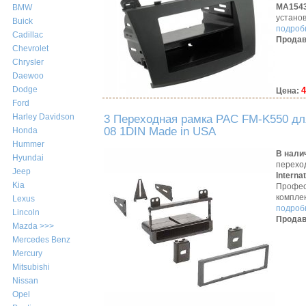
MA154
BMW
устано
Buick
подробн
Cadillac
Продав
Chevrolet
Chrysler
Daewoo
Dodge
4
Цена:
Ford
Harley Davidson
3 Переходная рамка PAC FM-K550 для
08 1DIN Made in USA
Honda
Hummer
В нали
Hyundai
перехо
Jeep
Interna
Kia
Профес
компле
Lexus
подробн
Lincoln
Продав
Mazda >>>
Mercedes Benz
Mercury
Mitsubishi
Nissan
Opel