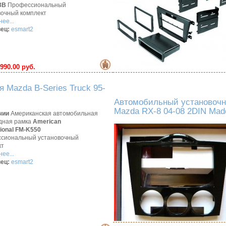
3B
Профессиональный
вочный комплект
ее...
ец:
esmart2
990.00 руб.
 Mazda B-Series Truck 95-
Автомобильный установочн
Mazda RX-8 04-08 2DIN Mad
чии
Американская автомобильная
дная рамка
American
tional FM-K550
сиональный установочный
кт
ее...
ец:
esmart2