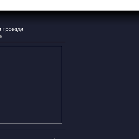
 проезда
а