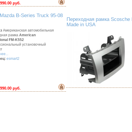
990.00 руб.
azda B-Series Truck 95-08
Переходная рамка Scosche 
Made in USA
аз
Американская автомобильная
дная рамка
American
tional FM-K552
сиональный установочный
кт
ее...
ец:
esmart2
990.00 руб.