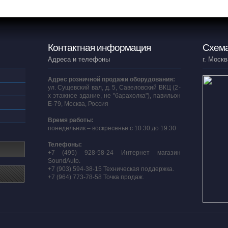
Контактная информация
Схема
Адреса и телефоны
г. Москв
Адрес розничной продажи оборудования:
ул. Сущевский вал, д. 5, Савеловский ВКЦ (2-
х этажное здание, не "барахолка"), павильон
E-79, Москва, Россия
Время работы:
понедельник – воскресенье с 10.30 до 19.30
Телефоны:
+7 (495) 928-58-24 Интернет магазин
SoundAuto.
+7 (903) 594-38-15 Техническая поддержка.
+7 (964) 773-78-58 Точка продаж.