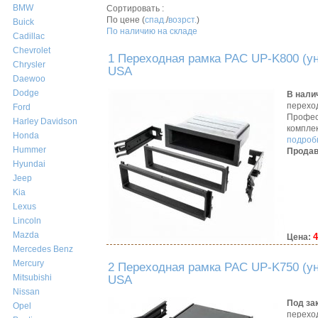
BMW
Сортировать :
По цене (
спад.
/
возрст.
)
Buick
По наличию на складе
Cadillac
Chevrolet
1 Переходная рамка PAC UP-K800 (ун
Chrysler
USA
Daewoo
Dodge
В нали
перехо
Ford
Профес
Harley Davidson
компле
Honda
подробн
Hummer
Продав
Hyundai
Jeep
Kia
Lexus
Lincoln
Mazda
4
Цена:
Mercedes Benz
Mercury
2 Переходная рамка PAC UP-K750 (ун
Mitsubishi
USA
Nissan
Под за
Opel
перехо