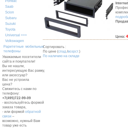
Pontiac
Interna
Saab
Профес
компле
Scion
подробн
Subaru
Продав
Suzuki
Toyota
Universal >>>
4
Цена:
Volkswagen
Раритетные мобильные
Сортировать :
телефоны
По цене (
спад.
/
возрст.
)
По наличию на складе
Уважаемые посетители
сайта и покупатели!
Вы не нашли,
интересующую Вас рамку,
или аксессуар?
Вас не устроила
цена?
Свяжитесь с нами по
телефону:
+7(495)722-99-09
- воспользуйтесь формой
заказа товара,
- или формой
обратной
связи
–
возможно, нужный Вам
товар уже есть