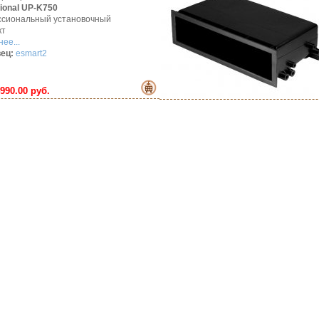
tional UP-K750
сиональный установочный
кт
ее...
ец:
esmart2
990.00 руб.