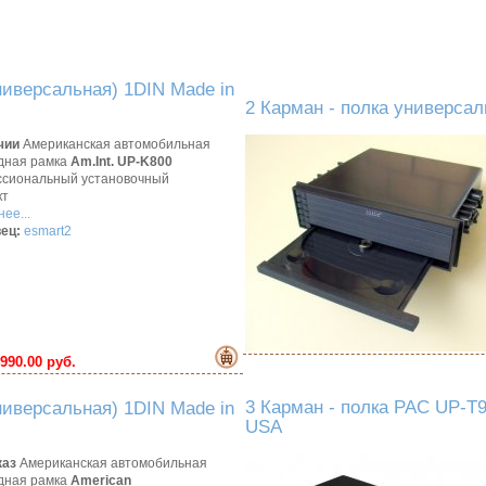
иверсальная) 1DIN Made in
2 Карман - полка универса
чии
Американская автомобильная
дная рамка
Am.Int. UP-K800
сиональный установочный
кт
ее...
ец:
esmart2
990.00 руб.
3 Карман - полка PAC UP-T9
иверсальная) 1DIN Made in
USA
каз
Американская автомобильная
дная рамка
American