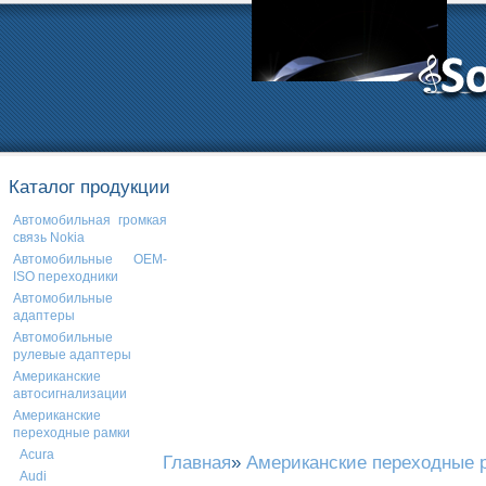
Каталог продукции
Автомобильная громкая
связь Nokia
Автомобильные OEM-
ISO переходники
Автомобильные
адаптеры
Автомобильные
рулевые адаптеры
Американские
автосигнализации
Американские
переходные рамки
Acura
Главная
»
Американские переходные 
Audi