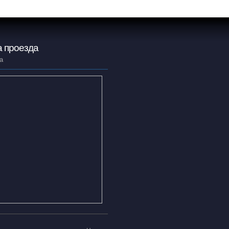
 проезда
а