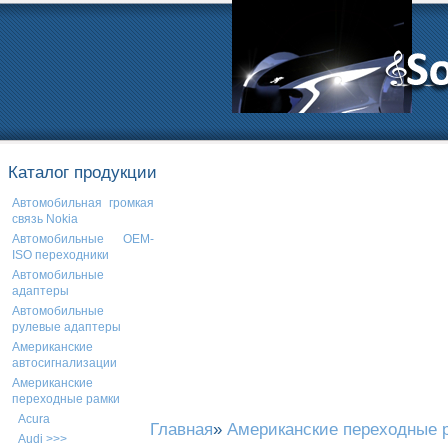
Каталог продукции
Автомобильная громкая
связь Nokia
Автомобильные OEM-
ISO переходники
Автомобильные
адаптеры
Автомобильные
рулевые адаптеры
Американские
автосигнализации
Американские
переходные рамки
Acura
Главная
»
Американские переходные 
Audi >>>