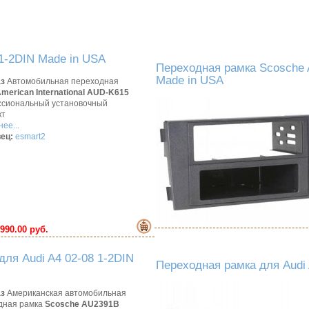
 1-2DIN Made in USA
Переходная рамка Scosche 
Made in USA
аз
Автомобильная переходная
merican International AUD-K615
сиональный установочный
кт
ее...
ец:
esmart2
990.00 руб.
ля Audi A4 02-08 1-2DIN
Переходная рамка для Audi 
аз
Американская автомобильная
дная рамка
Scosche AU2391B