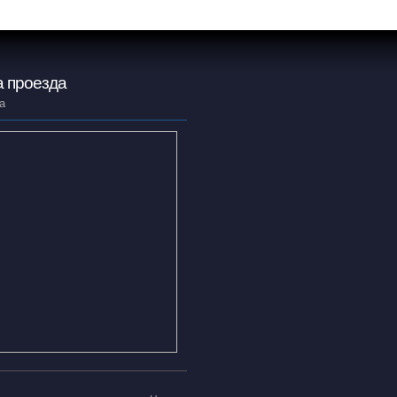
 проезда
а