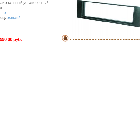
сиональный установочный
кт
ее...
ец:
esmart2
990.00 руб.