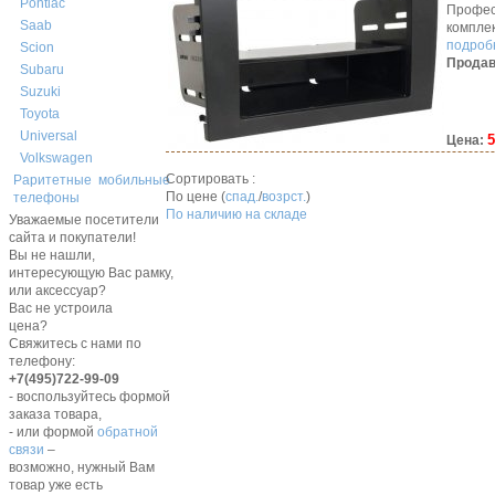
Pontiac
Профес
Saab
компле
подробн
Scion
Продав
Subaru
Suzuki
Toyota
Universal
5
Цена:
Volkswagen
Сортировать :
Раритетные мобильные
По цене (
спад.
/
возрст.
)
телефоны
По наличию на складе
Уважаемые посетители
сайта и покупатели!
Вы не нашли,
интересующую Вас рамку,
или аксессуар?
Вас не устроила
цена?
Свяжитесь с нами по
телефону:
+7(495)722-99-09
- воспользуйтесь формой
заказа товара,
- или формой
обратной
связи
–
возможно, нужный Вам
товар уже есть