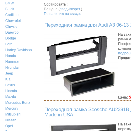
BMW
Сортировать :
По цене (
спад.
/
возрст.
)
Buick
По наличию на складе
Cadillac
Chevrolet
Переходная рамка для Audi A3 06-13
Chrysler
Daewoo
На зак
Dodge
рамка
A
Профес
Ford
компле
Harley Davidson
подробн
Honda
Продав
Hummer
Hyundai
Jeep
Kia
Lexus
Lincoln
Mazda
5
Цена:
Mercedes Benz
Mercury
Переходная рамка Scosche AU2391B д
Made in USA
Mitsubishi
Nissan
На зак
Opel
перехо