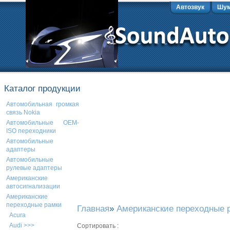
Автозвук
Шум
Каталог продукции
Автомобильная громкая
связь Nokia
Автомобильные OEM-
ISO переходники
Автомобильные
адаптеры
Автомобильные
рулевые адаптеры
Американские
автосигнализации
Американские
переходные рамки
Главная
»
Американские переходные 
Acura
Audi >>>
Сортировать :