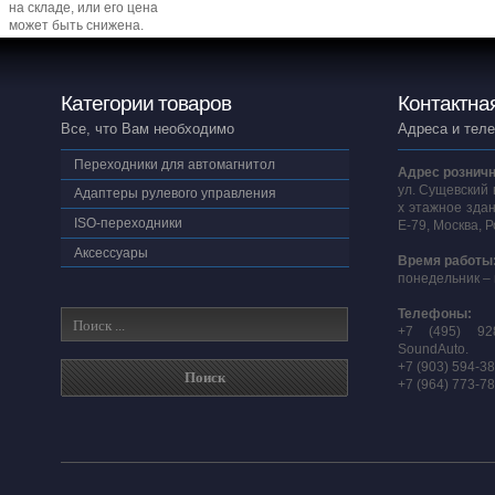
на складе, или его цена
может быть снижена.
Категории товаров
Контактна
Все, что Вам необходимо
Адреса и тел
Переходники для автомагнитол
Адрес розничн
ул. Сущевский 
Адаптеры рулевого управления
х этажное здан
ISO-переходники
E-79, Москва, 
Аксессуары
Время работы
понедельник – 
Телефоны:
+7 (495) 92
SoundAuto.
+7 (903) 594-3
+7 (964) 773-7