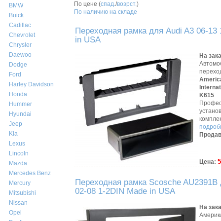
По цене (
спад.
/
возрст.
)
BMW
По наличию на складе
Buick
Cadillac
Переходная рамка для Audi A3 06-13
Chevrolet
in USA
Chrysler
Daewoo
На зак
Автомо
Dodge
перехо
Ford
Americ
Harley Davidson
Interna
Honda
K615
Профес
Hummer
устано
Hyundai
компле
Jeep
подробн
Kia
Продав
Lexus
Lincoln
5
Цена:
Mazda
Mercedes Benz
Переходная рамка Scosche AU2391B 
Mercury
02-08 1-2DIN Made in USA
Mitsubishi
Nissan
На зак
Opel
Америк