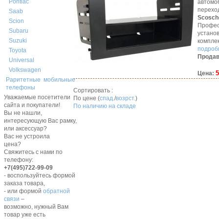
Pontiac
автомо
перехо
Saab
Scosch
Scion
Профес
Subaru
устано
Suzuki
компле
подробн
Toyota
Продав
Universal
Volkswagen
5
Цена:
Раритетные мобильные
телефоны
Сортировать :
Уважаемые посетители
По цене (
спад.
/
возрст.
)
сайта и покупатели!
По наличию на складе
Вы не нашли,
интересующую Вас рамку,
или аксессуар?
Вас не устроила
цена?
Свяжитесь с нами по
телефону:
+7(495)722-99-09
- воспользуйтесь формой
заказа товара,
- или формой
обратной
связи
–
возможно, нужный Вам
товар уже есть