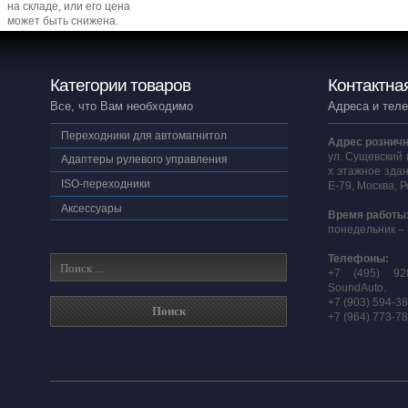
на складе, или его цена
может быть снижена.
Категории товаров
Контактна
Все, что Вам необходимо
Адреса и тел
Переходники для автомагнитол
Адрес розничн
ул. Сущевский 
Адаптеры рулевого управления
х этажное здан
ISO-переходники
E-79, Москва, 
Аксессуары
Время работы
понедельник – 
Телефоны:
+7 (495) 92
SoundAuto.
+7 (903) 594-3
+7 (964) 773-7