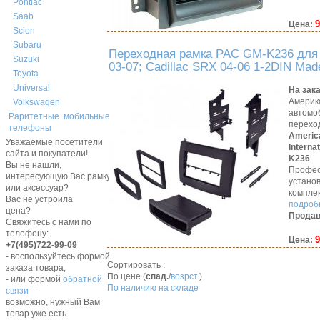
Pontiac
Saab
9
Цена:
Scion
Subaru
Переходная рамка PAC GM-K236 для 
Suzuki
03-07; Cadillac SRX 04-06 1-2DIN Mad
Toyota
Universal
На зак
Америк
Volkswagen
автомо
Раритетные мобильные
перехо
телефоны
Americ
Уважаемые посетители
Interna
сайта и покупатели!
K236
Вы не нашли,
Профес
интересующую Вас рамку,
устано
или аксессуар?
компле
Вас не устроила
подробн
цена?
Продав
Свяжитесь с нами по
телефону:
9
Цена:
+7(495)722-99-09
- воспользуйтесь формой
Сортировать :
заказа товара,
По цене (
спад.
/
возрст.
)
- или формой
обратной
По наличию на складе
связи
–
возможно, нужный Вам
товар уже есть