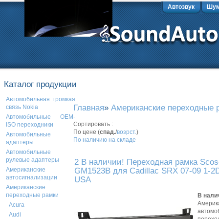
Автозвук
Шум
Каталог продукции
Автомобильная громкая
Главная
»
Американские переходные 
связь Nokia
Автомобильные OEM-
Сортировать :
ISO переходники
По цене (
спад.
/
возрст.
)
Автомобильные
По наличию на складе
адаптеры
Автомобильные
рулевые адаптеры
2 В наличии! Переходная рамка Scos
GM1523B для Cadillac SRX 07-09 1-2
Американские
автосигнализации
USA
Американские
переходные рамки
В нали
Америк
Acura
автомо
Audi