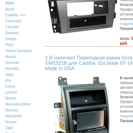
перехо
BMW
Scosch
Buick
Профес
устано
Cadillac >>>
компле
Chevrolet
подробн
Chrysler
Продав
Daewoo
1
Цена:
Dodge
руб.
Ford
Harley Davidson
Honda
1 В наличии! Переходная рамка Scos
GM1521B для Cadillac Escalade 07-14
Hummer
Made in USA
Hyundai
Jeep
В нали
Kia
Америк
Lexus
автомо
перехо
Lincoln
Scosch
Mazda
Профес
Mercedes Benz
устано
Mercury
компле
подробн
Mitsubishi
Продав
Nissan
Opel