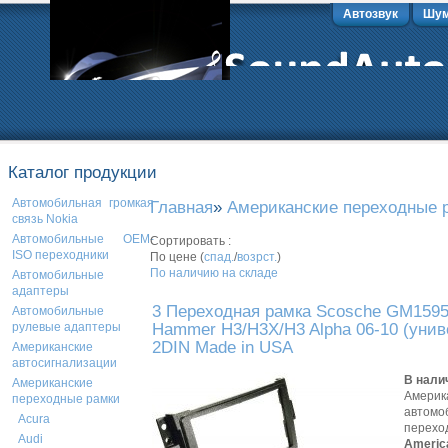
Автозвук
Шум
Каталог продукции
Автомобильная громкая
Главная
»
Американские переходные 
связь Nokia
Автомобильные OEM-
Сортировать :
ISO переходники
По цене (
спад.
/
возрст.
)
По наличию на складе
Автомобильные
адаптеры
3 Переходная рамка Scosche GM159
Автомобильные
Hammer H3/H3X/H3 Alpha 06-10 (унив
рулевые адаптеры
2DIN Made in USA
Американские
автосигнализации
В нали
Американские
Америк
переходные рамки
автомо
Acura
перехо
Audi
Americ