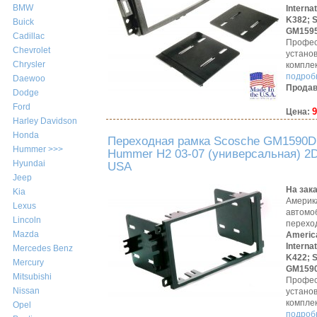
BMW
Interna
K382;
Buick
GM159
Cadillac
Профес
Chevrolet
устано
Chrysler
компле
подробн
Daewoo
Продав
Dodge
Ford
9
Цена:
Harley Davidson
Honda
Переходная рамка Scosche GM1590
Hummer >>>
Hummer H2 03-07 (универсальная) 2D
Hyundai
USA
Jeep
На зак
Kia
Америк
Lexus
автомо
Lincoln
перехо
Mazda
Americ
Interna
Mercedes Benz
K422;
Mercury
GM159
Mitsubishi
Профес
Nissan
устано
компле
Opel
подробн