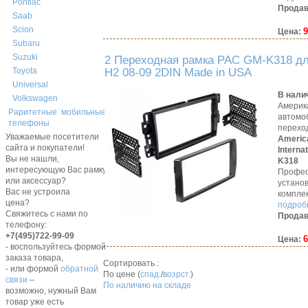
Pontiac
Продав
Saab
Scion
9
Цена:
Subaru
Suzuki
2 Переходная рамка PAC GM-K318 д
H2 08-09 2DIN Made in USA
Toyota
Universal
В нали
Volkswagen
Америк
Раритетные мобильные
автомо
телефоны
перехо
Уважаемые посетители
Americ
сайта и покупатели!
Interna
Вы не нашли,
K318
интересующую Вас рамку,
Профес
или аксессуар?
устано
Вас не устроила
компле
цена?
подробн
Свяжитесь с нами по
Продав
телефону:
+7(495)722-99-09
6
Цена:
- воспользуйтесь формой
заказа товара,
Сортировать :
- или формой
обратной
По цене (
спад.
/
возрст.
)
связи
–
По наличию на складе
возможно, нужный Вам
товар уже есть