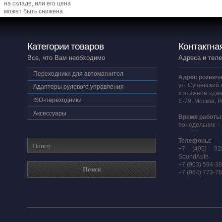
на складе, или его цена
может быть снижена.
Категории товаров
Контактна
Все, что Вам необходимо
Адреса и тел
Переходники для автомагнитол
Адрес розничн
ул. Сущевский 
Адаптеры рулевого управления
х этажное здан
ISO-переходники
E-79, Москва, 
Аксессуары
Время работы
понедельник – 
Телефоны:
+7 (495) 92
SoundAuto.
+7 (903) 594-3
+7 (964) 773-7