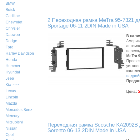
BMW
Buick
Cadillac
2 Переходная рамка MeTra 95-7321 дл
Chevrolet
Sportage 06-11 2DIN Made in USA
Chrysler
Daewoo
В нали
Америк
Dodge
автомо
Ford
перехо
Harley Davidson
MeTra 
Honda
Профес
устано
Hummer
компле
Hyundai
подробн
Jeep
Продав
Kia >>>
Lexus
5
Цена:
Lincoln
Mazda
Mercedes Benz
Mercury
Mitsubishi
Переходная рамка Scosche KA2092B д
Nissan
Sorento 06-13 2DIN Made in USA
Opel