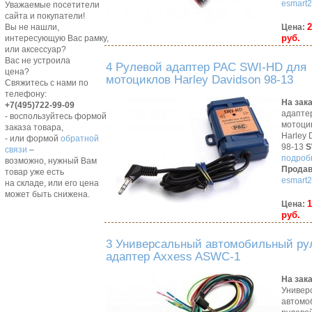
esmart2
Уважаемые посетители
сайта и покупатели!
2
Цена:
Вы не нашли,
руб.
интересующую Вас рамку,
или аксессуар?
Вас не устроила
4 Рулевой адаптер PAC SWI-HD для
цена?
мотоциклов Harley Davidson 98-13
Свяжитесь с нами по
телефону:
На зак
+7(495)722-99-09
адапте
- воспользуйтесь формой
мотоци
заказа товара,
Harley 
- или формой
обратной
98-13
S
связи
–
подробн
возможно, нужный Вам
Продав
товар уже есть
esmart2
на складе, или его цена
может быть снижена.
1
Цена:
руб.
3 Универсальный автомобильный ру
адаптер Axxess ASWC-1
На зак
Универ
автомо