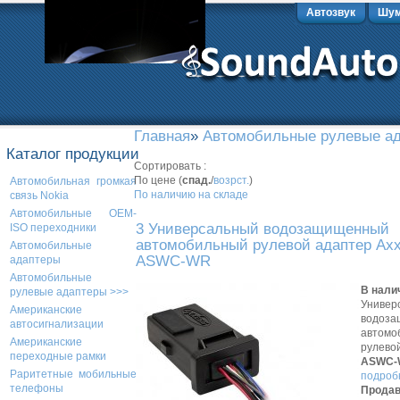
Автозвук
Шум
Главная
»
Автомобильные рулевые а
Каталог продукции
Сортировать :
По цене (
спад.
/
возрст.
)
Автомобильная громкая
По наличию на складе
связь Nokia
Автомобильные OEM-
3 Универсальный водозащищенный
ISO переходники
автомобильный рулевой адаптер Ax
Автомобильные
ASWC-WR
адаптеры
Автомобильные
В нали
рулевые адаптеры >>>
Универ
Американские
водоз
автосигнализации
автомо
Американские
рулево
переходные рамки
ASWC-
Раритетные мобильные
подробн
телефоны
Продав