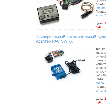
рулево
ASWC-
подробн
Продав
esmart2
1
Цена:
руб.
Универсальный автомобильный рул
адаптер PAC SWI-X
Только 
Универ
рулево
совмес
магнит
управл
только 
(Infra R
SWI-X
подробн
Продав
esmart2
1
Цена:
руб.