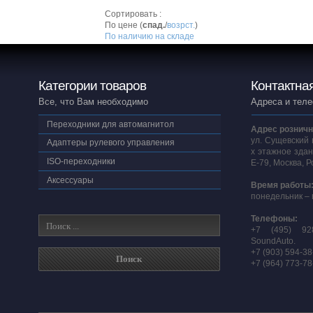
Сортировать :
По цене (
спад.
/
возрст.
)
По наличию на складе
Категории товаров
Контактна
Все, что Вам необходимо
Адреса и тел
Переходники для автомагнитол
Адрес розничн
ул. Сущевский 
Адаптеры рулевого управления
х этажное здан
ISO-переходники
E-79, Москва, 
Аксессуары
Время работы
понедельник – 
Телефоны:
+7 (495) 92
SoundAuto.
+7 (903) 594-3
+7 (964) 773-7