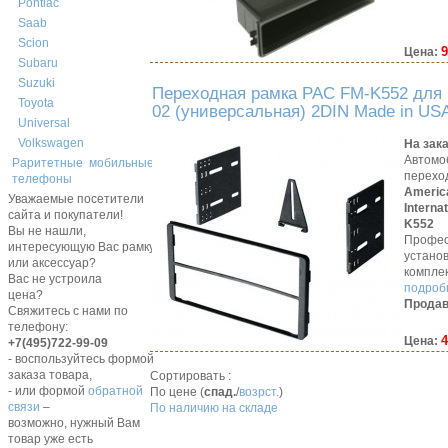
Pontiac
Saab
Scion
9
Цена:
Subaru
Suzuki
Переходная рамка PAC FM-K552 для 
Toyota
02 (универсальная) 2DIN Made in US
Universal
Volkswagen
На зак
Автомо
Раритетные мобильные
перехо
телефоны
Americ
Уважаемые посетители
Interna
сайта и покупатели!
K552
Вы не нашли,
Профес
интересующую Вас рамку,
устано
или аксессуар?
компле
Вас не устроила
подробн
цена?
Продав
Свяжитесь с нами по
телефону:
4
Цена:
+7(495)722-99-09
- воспользуйтесь формой
заказа товара,
Сортировать :
- или формой
обратной
По цене (
спад.
/
возрст.
)
связи
–
По наличию на складе
возможно, нужный Вам
товар уже есть