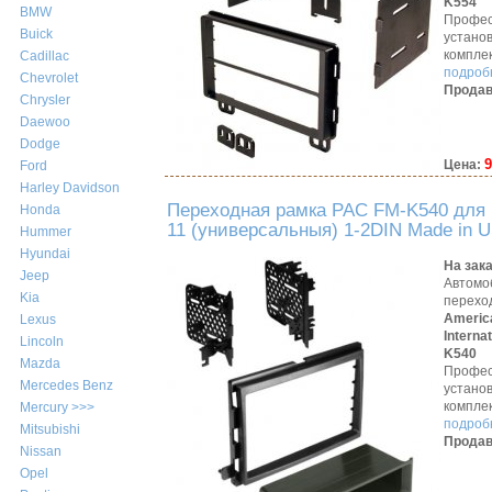
K554
BMW
Профес
Buick
устано
компле
Cadillac
подробн
Chevrolet
Продав
Chrysler
Daewoo
Dodge
9
Цена:
Ford
Harley Davidson
Переходная рамка PAC FM-K540 для 
Honda
11 (универсальныя) 1-2DIN Made in 
Hummer
Hyundai
На зак
Jeep
Автомо
Kia
перехо
Americ
Lexus
Interna
Lincoln
K540
Mazda
Профес
Mercedes Benz
устано
компле
Mercury >>>
подробн
Mitsubishi
Продав
Nissan
Opel