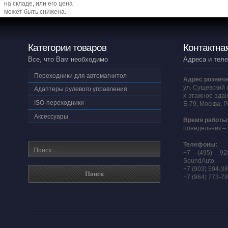
на складе, или его цена
может быть снижена.
Категории товаров
Контактна
Все, что Вам необходимо
Адреса и тел
Переходники для автомагнитол
Адрес розничн
ул. Сущевский 
Адаптеры рулевого управления
х этажное здан
ISO-переходники
E-79, Москва, 
Аксессуары
Время работы
понедельник – 
Телефоны:
+7 (495) 92
SoundAuto.
+7 (903) 594-3
+7 (964) 773-7