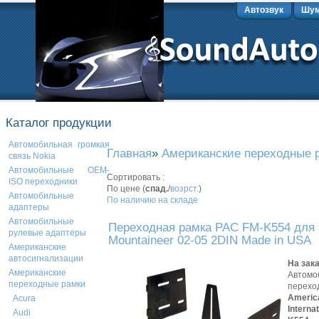
Автозвук
Шум
Каталог продукции
Автомобильная громкая
Главная
»
Американские переходные 
связь Nokia
Автомобильные OEM-
Сортировать :
ISO переходники
По цене (
спад.
/
возрст.
)
Автомобильные
По наличию на складе
адаптеры
Автомобильные
Переходная рамка PAC FM-K554 для 
рулевые адаптеры
Mountaineer 02-05 2DIN Made in USA
Американские
автосигнализации
На зак
Американские
Автомо
переходные рамки
перехо
Americ
Acura
Interna
Audi