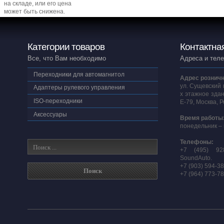
на складе, или его цена
может быть снижена.
Категории товаров
Контактна
Все, что Вам необходимо
Адреса и тел
Переходники для автомагнитол
Адрес розничн
ул. Сущевский 
Адаптеры рулевого управления
х этажное здан
ISO-переходники
E-79, Москва, 
Аксессуары
Время работы
понедельник – 
Телефоны:
+7 (495) 92
SoundAuto.
+7 (903) 594-3
+7 (964) 773-7