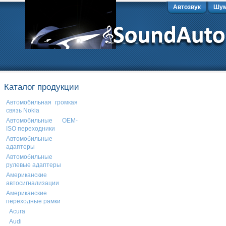
Автозвук
Шум
Каталог продукции
Автомобильная громкая
связь Nokia
Автомобильные OEM-
ISO переходники
Автомобильные
адаптеры
Автомобильные
рулевые адаптеры
Американские
автосигнализации
Американские
переходные рамки
Acura
Audi