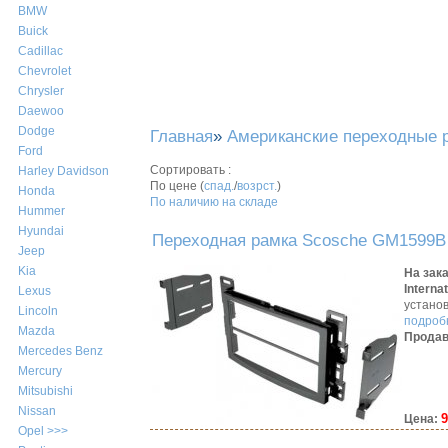
BMW
Buick
Cadillac
Chevrolet
Chrysler
Daewoo
Dodge
Главная
»
Американские переходные 
Ford
Сортировать :
Harley Davidson
По цене (
спад.
/
возрст.
)
Honda
По наличию на складе
Hummer
Hyundai
Переходная рамка Scosche GM1599B 
Jeep
Kia
На зак
Intern
Lexus
устано
Lincoln
подробн
Mazda
Продав
Mercedes Benz
Mercury
Mitsubishi
Nissan
9
Цена:
Opel >>>