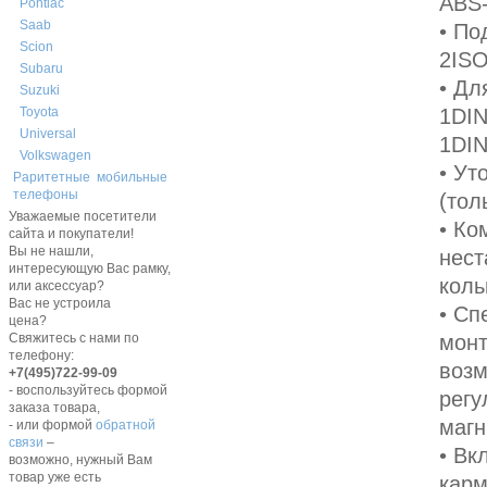
ABS-
Pontiac
Saab
• По
Scion
2ISO
Subaru
• Дл
Suzuki
1DIN
Toyota
Universal
1DIN
Volkswagen
• Ут
Раритетные мобильные
телефоны
(тол
Уважаемые посетители
• Ко
сайта и покупатели!
Вы не нашли,
нест
интересующую Вас рамку,
коль
или аксессуар?
Вас не устроила
• Сп
цена?
монт
Свяжитесь с нами по
телефону:
возм
+7(495)722-99-09
- воспользуйтесь формой
регу
заказа товара,
магн
- или формой
обратной
связи
–
• Вк
возможно, нужный Вам
товар уже есть
карм