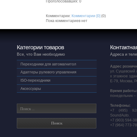
Проголосовавших: 0
Комментарии:
Комментарии [0]
(0)
Пока комментариев нет
Категории товаров
Контактна
Все, что Вам необходимо
Адреса и тел
Переходники для автомагнитол
Адрес розничн
ул. Сущевский 
Адаптеры рулевого управления
х этажное здан
ISO-переходники
E-79, Москва, 
Аксессуары
Время работы
понедельник – 
Телефоны:
+7 (495) 92
SoundAuto.
+7 (903) 594-3
+7 (964) 773-7