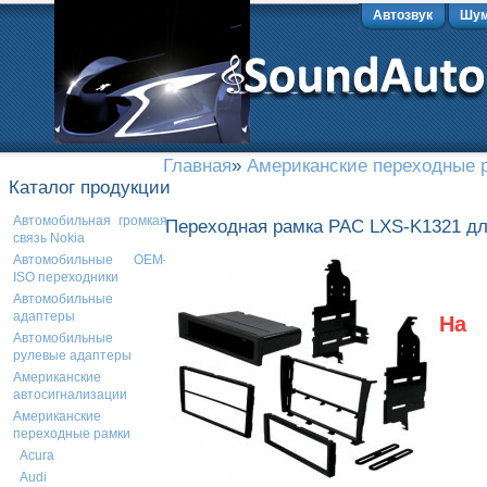
Автозвук
Шум
Главная
»
Американские переходные 
Каталог продукции
Автомобильная громкая
Переходная рамка PAC LXS-K1321 для
связь Nokia
Автомобильные OEM-
ISO переходники
Автомобильные
адаптеры
На
Автомобильные
рулевые адаптеры
Американские
автосигнализации
Американские
переходные рамки
Acura
Audi