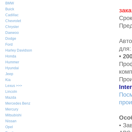
BMW
зака
Buick
Cadillac
Срок
Chevrolet
Пред
Chrysler
Daewoo
Dodge
Авто
Ford
для:
Harley Davidson
• 20
Honda
Hummer
Про
Hyundai
ком
Jeep
Про
Kia
Inte
Lexus >>>
Lincoln
Посм
Mazda
прои
Mercedes Benz
Mercury
Mitsubishi
Осо
Nissan
• За
Opel