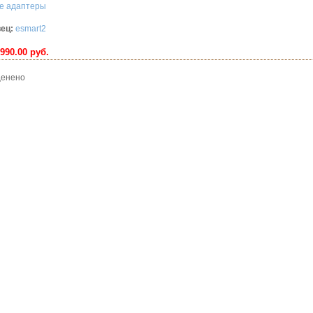
е адаптеры
ец:
esmart2
990.00 руб.
 оценено