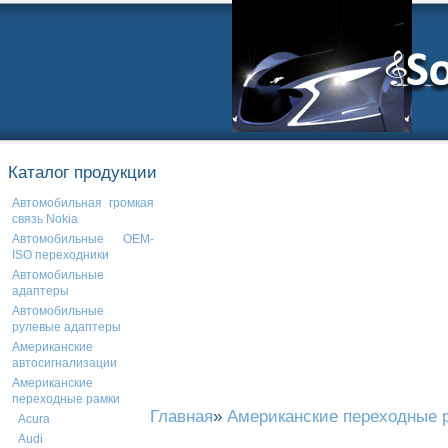
Каталог продукции
Автомобильная громкая
связь Nokia
Автомобильные OEM-
ISO переходники
Автомобильные
адаптеры
Автомобильные
рулевые адаптеры
Американские
автосигнализации
Американские
переходные рамки
Главная
»
Американские переходные 
Acura
Audi