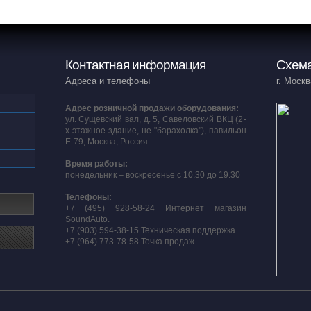
Контактная информация
Схема
Адреса и телефоны
г. Москв
Адрес розничной продажи оборудования:
ул. Сущевский вал, д. 5, Савеловский ВКЦ (2-
х этажное здание, не "барахолка"), павильон
E-79, Москва, Россия
Время работы:
понедельник – воскресенье с 10.30 до 19.30
Телефоны:
+7 (495) 928-58-24 Интернет магазин
SoundAuto.
+7 (903) 594-38-15 Техническая поддержка.
+7 (964) 773-78-58 Точка продаж.