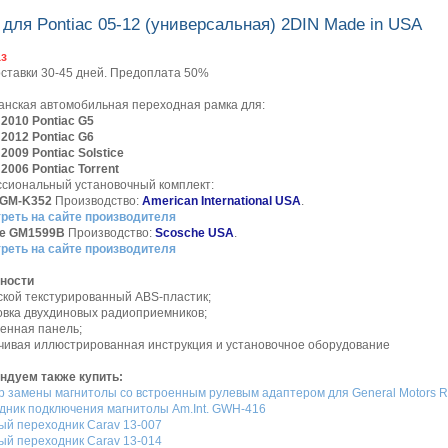
ля Pontiac 05-12 (универсальная) 2DIN Made in USA
аз
оставки 30-45 дней. Предоплата 50%
анская автомобильная переходная рамка для:
- 2010 Pontiac G5
- 2012 Pontiac G6
- 2009 Pontiac Solstice
- 2006 Pontiac Torrent
сиональный установочный комплект:
. GM-K352
Производство:
American International USA
.
реть на сайте производителя
e GM1599B
Производство:
Scosche USA
.
реть на сайте производителя
ности
ской текстурированный ABS-пластик;
овка двухдиновых радиоприемников;
ленная панель;
дчивая иллюстрированная инструкция и установочное оборудование
ндуем также купить:
р замены магнитолы со встроенным рулевым адаптером для General Motors 
дник подключения магнитолы Am.Int. GWH-416
ый переходник Carav 13-007
ый переходник Carav 13-014