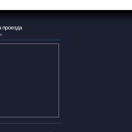
 проезда
а