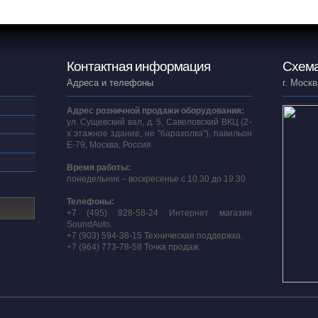
Контактная информация
Схема
Адреса и телефоны
г. Москв
Адрес розничной продажи оборудования:
ул. Сущевский вал, д. 5, Савеловский ВКЦ (2-
х этажное здание, не "барахолка"), павильон
E-79, Москва, Россия
Время работы:
понедельник – воскресенье с 10.30 до 19.30
Телефоны:
+7 (495) 928-58-24 Интернет магазин
SoundAuto.
+7 (903) 594-38-15 Техническая поддержка.
+7 (964) 773-78-58 Точка продаж.