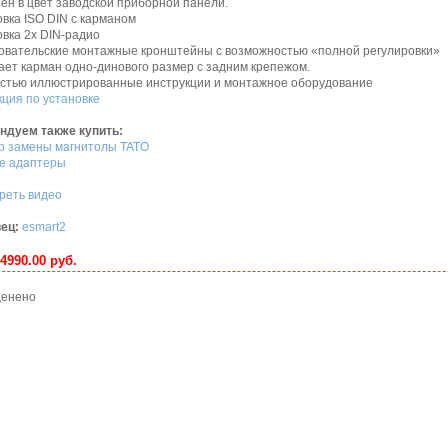
ен в цвет заводской приборной панели.
овка ISO DIN с карманом
овка 2х DIN-радио
зовательские монтажные кронштейны с возможностью «полной регулировки»
ает карман одно-динового размер с задним крепежом.
остью иллюстрированные инструкции и монтажное оборудование
ция по установке
ндуем также купить:
р замены магнитолы TATO
е адаптеры
реть видео
ец:
esmart2
4990.00 руб.
 оценено