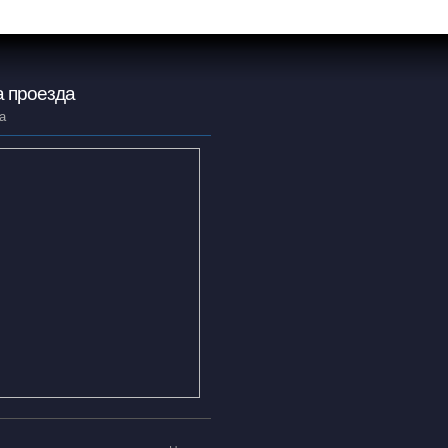
 проезда
а