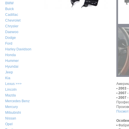
BMW
Buick
Cadillac
Chevrolet
Chrysler
Daewoo
Dodge
Ford
Harley Davidson
Honda
Hummer
Hyundai
Jeep
Kia
Америк
Lexus >>>
• 2003 
Lincoln
• 2007 
Mazda
• 2007 
Mercedes Benz
Профес
Произв
Mercury
Посмот
Mitsubishi
Nissan
Особен
Opel
• Фабр