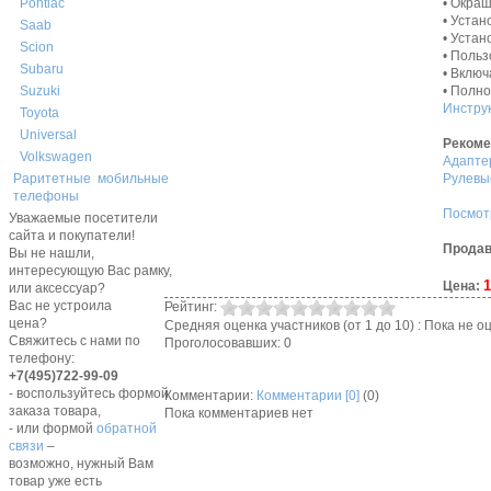
• Окраш
Pontiac
• Устан
Saab
• Устан
Scion
• Поль
Subaru
• Включ
• Полн
Suzuki
Инструк
Toyota
Universal
Рекоме
Volkswagen
Адапте
Рулевы
Раритетные мобильные
телефоны
Посмот
Уважаемые посетители
сайта и покупатели!
Продав
Вы не нашли,
интересующую Вас рамку,
1
Цена:
или аксессуар?
Вас не устроила
Рейтинг:
цена?
Средняя оценка участников (от 1 до 10) : Пока не
Свяжитесь с нами по
Проголосовавших: 0
телефону:
+7(495)722-99-09
- воспользуйтесь формой
Комментарии:
Комментарии [0]
(0)
заказа товара,
Пока комментариев нет
- или формой
обратной
связи
–
возможно, нужный Вам
товар уже есть