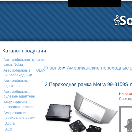
Каталог продукции
Автомобильная громкая
связь Nokia
Главная
»
Американские переходные 
Автомобильные OEM-
ISO переходники
Автомобильные
2 Переходная рамка Metra 99-8159S д
адаптеры
Автомобильные
На зак
рулевые адаптеры
Срок п
Американские
автосигнализации
Американские
переходные рамки
Acura
Audi