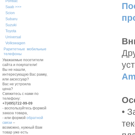
Pontiac
По
Saab >>>
Scion
пр
Subaru
Suzuki
Toyota
Universal
Вн
Volkswagen
Раритетные мобильные
Др
телефоны
Уважаемые посетители
ус
сайта и покупатели!
Вы не нашли,
Am
интересующую Вас рамку,
или аксессуар?
Вас не устроила
цена?
Свяжитесь с нами по
Ос
телефону:
+7(495)722-99-09
- воспользуйтесь формой
• З
заказа товара,
- или формой
обратной
те
связи
–
возможно, нужный Вам
товар уже есть