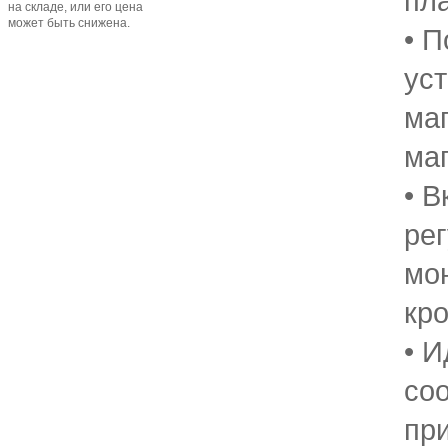
пла
на складе, или его цена
может быть снижена.
• П
уст
ма
ма
• 
ре
мо
кр
• 
соо
пр