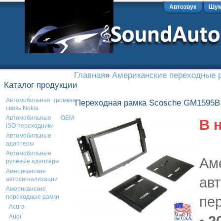
Автозвук
Шум
Главная
»
Американские переходные 
Каталог продукции
Автомобильная громкая
Переходная рамка Scosche GM1595B 
связь Nokia
Автомобильные OEM-
В 
ISO переходники
Автомобильные
адаптеры
Автомобильные
Ам
рулевые адаптеры
Американские
ав
автосигнализации
Американские
пе
переходные рамки
Acura
• 2
Audi