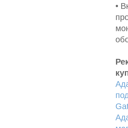
• В
пр
мо
об
Ре
ку
Ад
по
Ga
Ад