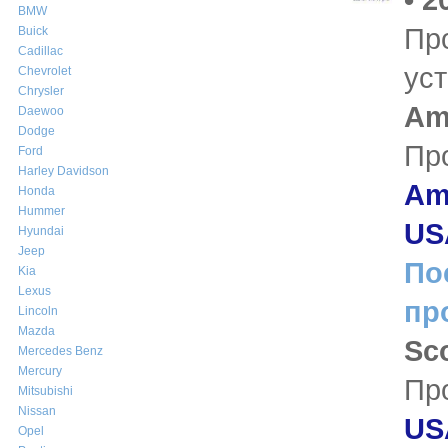
BMW
Пр
Buick
Cadillac
ус
Chevrolet
Chrysler
Am
Daewoo
Dodge
Пр
Ford
Harley Davidson
Ame
Honda
Hummer
US
Hyundai
Jeep
По
Kia
Lexus
пр
Lincoln
Mazda
Sc
Mercedes Benz
Mercury
Пр
Mitsubishi
Nissan
US
Opel