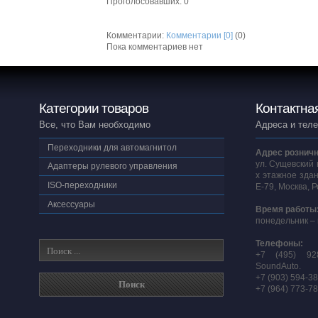
Проголосовавших: 0
Комментарии:
Комментарии [0]
(0)
Пока комментариев нет
Категории товаров
Контактна
Все, что Вам необходимо
Адреса и тел
Переходники для автомагнитол
Адрес розничн
ул. Сущевский 
Адаптеры рулевого управления
х этажное здан
ISO-переходники
E-79, Москва, 
Аксессуары
Время работы
понедельник – 
Телефоны:
+7 (495) 92
SoundAuto.
+7 (903) 594-3
+7 (964) 773-7