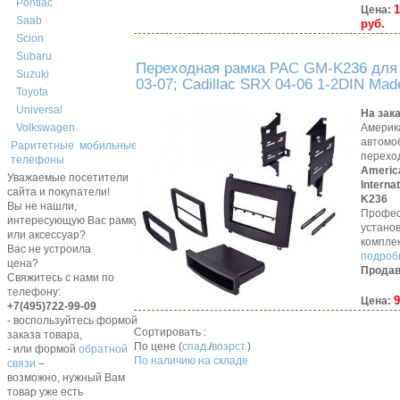
Pontiac
1
Цена:
Saab
руб.
Scion
Subaru
Переходная рамка PAC GM-K236 для 
Suzuki
03-07; Cadillac SRX 04-06 1-2DIN Mad
Toyota
Universal
На зак
Америк
Volkswagen
автомо
Раритетные мобильные
перехо
телефоны
Americ
Уважаемые посетители
Interna
сайта и покупатели!
K236
Вы не нашли,
Профес
интересующую Вас рамку,
устано
или аксессуар?
компле
Вас не устроила
подробн
цена?
Продав
Свяжитесь с нами по
телефону:
9
Цена:
+7(495)722-99-09
- воспользуйтесь формой
Сортировать :
заказа товара,
По цене (
спад.
/
возрст.
)
- или формой
обратной
По наличию на складе
связи
–
возможно, нужный Вам
товар уже есть