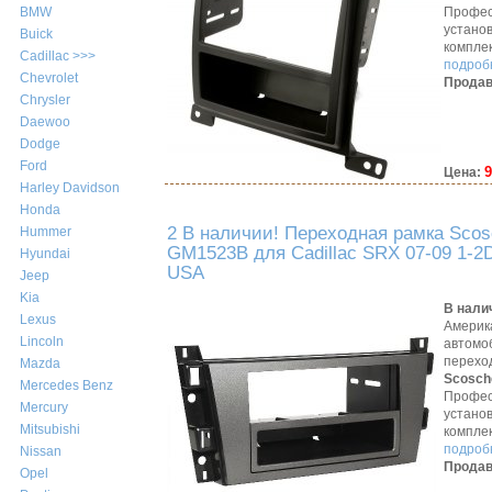
Профес
BMW
устано
Buick
компле
Cadillac >>>
подробн
Chevrolet
Продав
Chrysler
Daewoo
Dodge
Ford
9
Цена:
Harley Davidson
Honda
2 В наличии! Переходная рамка Scos
Hummer
GM1523B для Cadillac SRX 07-09 1-2
Hyundai
USA
Jeep
Kia
В нали
Lexus
Америк
Lincoln
автомо
перехо
Mazda
Scosch
Mercedes Benz
Профес
Mercury
устано
Mitsubishi
компле
подробн
Nissan
Продав
Opel