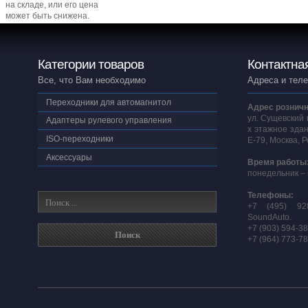
на складе, или его цена
может быть снижена.
Категории товаров
Контактна
Все, что Вам необходимо
Адреса и тел
Переходники для автомагнитол
Адрес розничн
ул. Сущевский 
Адаптеры рулевого управления
х этажное здан
ISO-переходники
E-79, Москва, 
Аксессуары
Время работы
понедельник – 
Телефоны:
+7 (495) 92
SoundAuto.
+7 (903) 594-3
+7 (964) 773-7