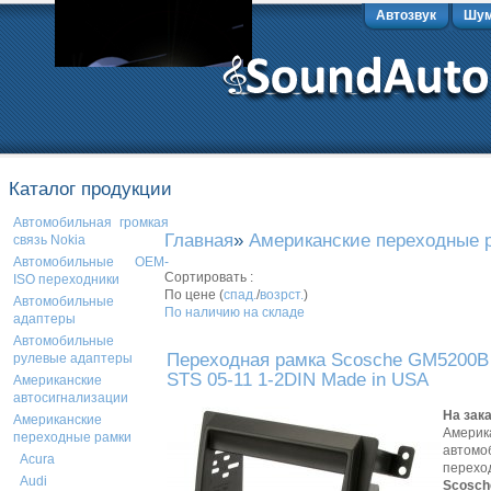
Автозвук
Шум
Каталог продукции
Автомобильная громкая
Главная
»
Американские переходные 
связь Nokia
Автомобильные OEM-
Сортировать :
ISO переходники
По цене (
спад.
/
возрст.
)
Автомобильные
По наличию на складе
адаптеры
Автомобильные
Переходная рамка Scosche GM5200B 
рулевые адаптеры
STS 05-11 1-2DIN Made in USA
Американские
автосигнализации
На зак
Американские
Америк
переходные рамки
автомо
Acura
перехо
Audi
Scosch