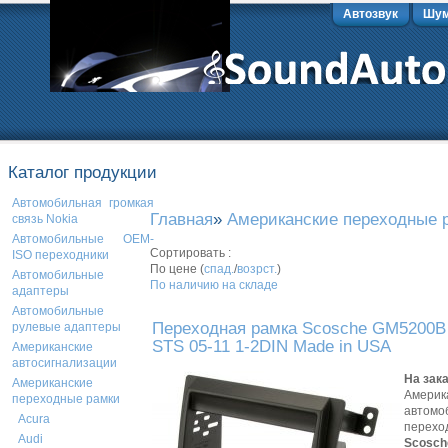
Автозвук
Шум
Каталог продукции
Автомобильная громкая
Главная
»
Американские переходные 
связь Nokia
Автомобильные OEM-
Сортировать :
ISO переходники
По цене (
спад.
/
возрст.
)
Автомобильные
По наличию на складе
адаптеры
Автомобильные
Переходная рамка Scosche GM5200B 
рулевые адаптеры
STS 05-11 1-2DIN Made in USA
Американские
автосигнализации
На зак
Американские
Америк
переходные рамки
автомо
Acura
перехо
Audi
Scosch