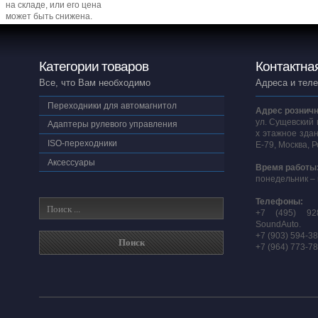
на складе, или его цена
может быть снижена.
Категории товаров
Контактна
Все, что Вам необходимо
Адреса и тел
Переходники для автомагнитол
Адрес розничн
ул. Сущевский 
Адаптеры рулевого управления
х этажное здан
ISO-переходники
E-79, Москва, 
Аксессуары
Время работы
понедельник – 
Телефоны:
+7 (495) 92
SoundAuto.
+7 (903) 594-3
+7 (964) 773-7