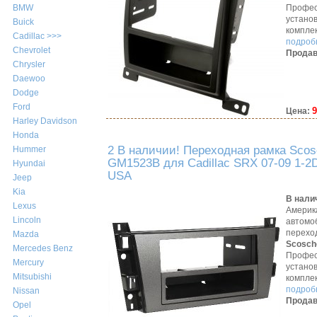
Профес
BMW
устано
Buick
компле
Cadillac >>>
подробн
Chevrolet
Продав
Chrysler
Daewoo
Dodge
Ford
9
Цена:
Harley Davidson
Honda
2 В наличии! Переходная рамка Scos
Hummer
GM1523B для Cadillac SRX 07-09 1-2
Hyundai
USA
Jeep
Kia
В нали
Lexus
Америк
Lincoln
автомо
перехо
Mazda
Scosch
Mercedes Benz
Профес
Mercury
устано
Mitsubishi
компле
подробн
Nissan
Продав
Opel