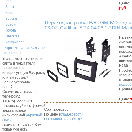
Pontiac
1
Цена:
Saab
руб.
Scion
Subaru
Переходная рамка PAC GM-K236 для 
Suzuki
03-07; Cadillac SRX 04-06 1-2DIN Mad
Toyota
Universal
На зак
Америк
Volkswagen
автомо
Раритетные мобильные
перехо
телефоны
Americ
Уважаемые посетители
Interna
сайта и покупатели!
K236
Вы не нашли,
Профес
интересующую Вас рамку,
устано
или аксессуар?
компле
Вас не устроила
подробн
цена?
Продав
Свяжитесь с нами по
телефону:
9
Цена:
+7(495)722-99-09
- воспользуйтесь формой
Сортировать :
заказа товара,
По цене (
спад.
/
возрст.
)
- или формой
обратной
По наличию на складе
связи
–
возможно, нужный Вам
товар уже есть