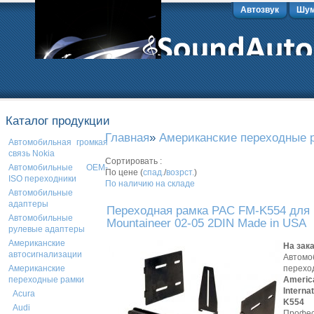
Автозвук
Шум
Каталог продукции
Главная
»
Американские переходные 
Автомобильная громкая
связь Nokia
Сортировать :
Автомобильные OEM-
По цене (
спад.
/
возрст.
)
ISO переходники
По наличию на складе
Автомобильные
адаптеры
Переходная рамка PAC FM-K554 для 
Автомобильные
Mountaineer 02-05 2DIN Made in USA
рулевые адаптеры
Американские
На зак
автосигнализации
Автомо
перехо
Американские
Americ
переходные рамки
Interna
Acura
K554
Audi
Профес