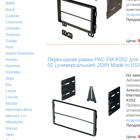
BMW
устано
компле
Buick
подробн
Cadillac
Продав
Chevrolet
Chrysler
Daewoo
9
Цена:
Dodge
Ford
Harley Davidson
Переходная рамка PAC FM-K552 для 
Honda
02 (универсальная) 2DIN Made in US
Hummer
Hyundai
На зак
Jeep
Автомо
Kia
перехо
Americ
Lexus
Interna
Lincoln
K552
Mazda
Профес
Mercedes Benz
устано
компле
Mercury >>>
подробн
Mitsubishi
Продав
Nissan
Opel
4
Цена: