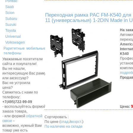
Pontiac
Saab
Scion
Переходная рамка PAC FM-K540 для 
Subaru
11 (универсальныя) 1-2DIN Made in 
Suzuki
На зак
Toyota
Автомо
Universal
перехо
Volkswagen
Americ
Раритетные мобильные
Interna
телефоны
K540
Профес
Уважаемые посетители
устано
сайта и покупатели!
компле
Вы не нашли,
подробн
интересующую Вас рамку,
Продав
или аксессуар?
Вас не устроила
цена?
Свяжитесь с нами по
телефону:
+7(495)722-99-09
9
Цена:
- воспользуйтесь формой
заказа товара,
- или формой
обратной
Сортировать :
связи
–
По цене (
спад.
/
возрст.
)
возможно, нужный Вам
По наличию на складе
товар уже есть