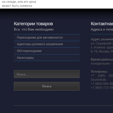
на складе, или его цена
может быть снижена.
Категории товаров
Контактна
Все, что Вам необходимо
Адреса и тел
Переходники для автомагнитол
Адрес розничн
ул. Сущевский 
Адаптеры рулевого управления
х этажное здан
ISO-переходники
E-79, Москва, 
Аксессуары
Время работы
понедельник – 
Телефоны:
+7 (495) 92
SoundAuto.
+7 (903) 594-3
+7 (964) 773-7