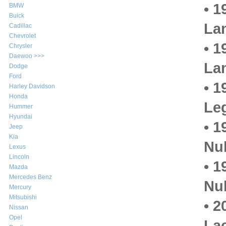
• 1
BMW
Buick
La
Cadillac
Chevrolet
• 1
Chrysler
Daewoo >>>
La
Dodge
Ford
• 1
Harley Davidson
Honda
Le
Hummer
Hyundai
• 1
Jeep
Kia
Nu
Lexus
Lincoln
• 1
Mazda
Mercedes Benz
Nu
Mercury
Mitsubishi
• 2
Nissan
Opel
Lac