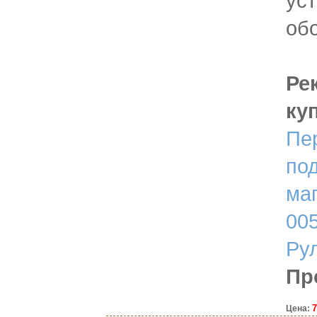
ус
об
Ре
ку
Пе
по
ма
00
Ру
Пр
7
Цена: