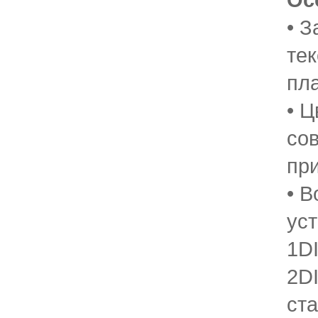
• З
те
пла
• Ц
со
пр
• 
уст
1D
2D
ста