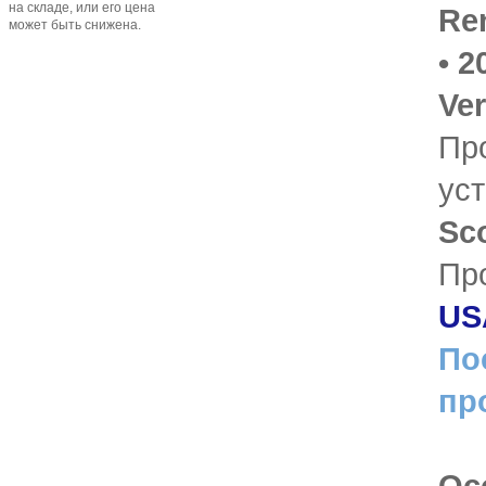
на складе, или его цена
Re
может быть снижена.
• 2
Ve
Пр
ус
Sc
Пр
US
По
пр
Ос