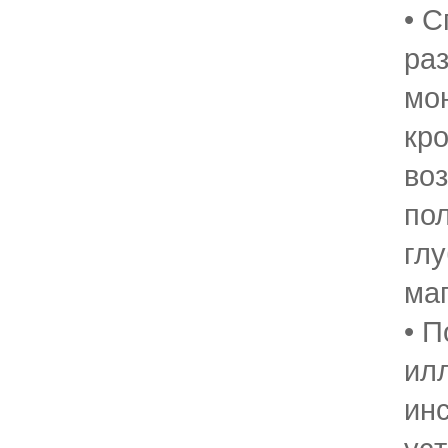
• 
ра
мо
кр
во
по
гл
ма
• П
ил
ин