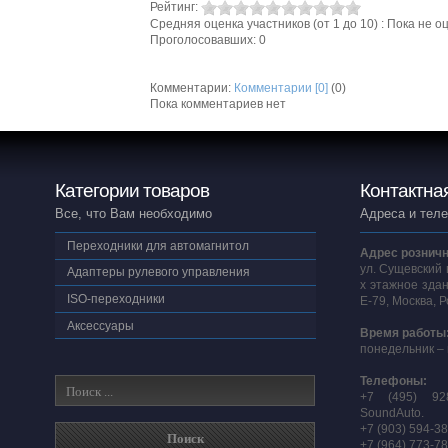
Рейтинг:
Средняя оценка участников (от 1 до 10) : Пока не
Проголосовавших: 0
Комментарии:
Комментарии [0]
(0)
Пока комментариев нет
Категории товаров
Контактна
Все, что Вам необходимо
Адреса и тел
Переходники для автомагнитол
Адрес розничн
ул. Сущевский 
Адаптеры рулевого управления
х этажное здан
ISO-переходники
E-79, Москва, 
Аксессуары
Время работы
понедельник – 
Телефоны:
+7 (495) 92
SoundAuto.
+7 (903) 594-3
+7 (964) 773-7