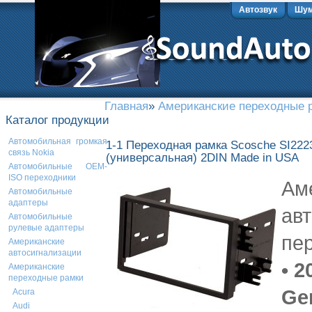
Автозвук
Шум
Главная
»
Американские переходные 
Каталог продукции
Автомобильная громкая
1-1 Переходная рамка Scosche SI222
связь Nokia
(универсальная) 2DIN Made in USA
Автомобильные OEM-
ISO переходники
Ам
Автомобильные
адаптеры
ав
Автомобильные
рулевые адаптеры
пе
Американские
автосигнализации
• 2
Американские
переходные рамки
Ge
Acura
Audi